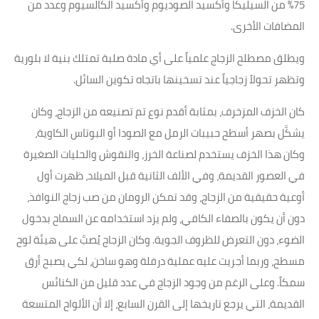
75% من السيليكا وأكسيد الصوديوم وأكسيد الكالسيوم وعدد من
المضافات الأخرى.
ويطلق مصطلح الزجاج علمياً على أي مادة صلبة تمتلك بنية لا بلورية
وتظهر تحولاً زجاجياً عند تسخينها باتجاه تكوين السائل.
كان الخزف المزخرف، بمثابة أقدم نوع تم تصنيعه من الزجاج، وكان
يشكَّل بصهر أسطح حبيبات الرمل مع الصودا أو البوتاس الكاوية،
وكان هذا الخزف يستخدم لصناعة الخرز، والنقوش والحليات الصغيرة
في العصور القديمة، وفي الألف الثانية قبل الميلاد، ظهرت أول
أوعية حقيقية من الزجاج، وقد تمكن الرومان من صب زجاج النوافذ،
دون أن يكون بالصفاء الكافي، ولم يزد استخدامه عن السماح بدخول
الضوء، دون التعرض للظروف الجوية. وكان الزجاج يُصبَّ على هيئة لوح
مسطح، وربما أجريت عليه عملية درفلة وهو ساخن، لكي يصبح أرق
سمكاً. وعلى الرغم من وجود الزجاج في عدد قليل من الكنائس
القديمة، التي يرجع تاريخها إلى القرن السابع، إلا أن الألواح المتسعة