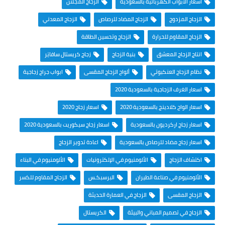
اسعار الابواب الكهربائية بالسعودية
الزجاج المجلتن
الزجاج المزدوج
الزجاج المضاد للرصاص
الزجاج المعدني
الزجاج المقاوم للحرارة
الزجاج وتحسين الطاقة
انتاج الزجاج المعشق
بنية الزجاج
زجاج كريستال سافايَر
نظام الزجاج العنكبوتي
ألواح الزجاج المقسى
ابواب جراج زجاجية
اسعار الغرف الزجاجية بالسعودية 2020
اسعار الواح كلادينج بالسعودية 2020
اسعار زجاج 2020
اسعار زجاج اركرديون بالسعودية
اسعار زجاج سيكوريت بالسعودية 2020
اسعار زجاج مضاد للرصاص بالسعودية
اعادة تدوير الزجاج
اكتشاف الزجاج
الألومنيوم في الإلكترونيات
الألومنيوم في البناء
الألومنيوم في صناعة الطيران
البرسبكـس
الزجاج المقاوم للكسر
الزجاج المقسى
الزجاج في العمارة الحديثة
الزجاج في تصميم المباني والبيئة
الكريستال