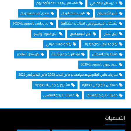
الكريستال البوهيمي
المستقبل مع صناعة الألومنيوم
تأثير الألومنيوم
تاريخ صناعة الزجاج
تحدي أكبر مصنع زجاج
تطبيقات الألومنيوم في الصناعات المختلفة
دبل جلاس بالسعودية 2020
زجاج الأمان
زجاج البرسبكـس
زجاج الصودا والجير
زجاج معشق ، زجاج مزخرف
زجاج واجهات مباني
صنع الزجاج المجلتن
قواطع زجاج مع زخرفة
كريستال السافايَر
كيرتن وول بالسعودية 2020
مباريات كأس العالم موعد مواجهات كأس العالم 2022 كأس العالم قطر 2022
مستقبل الزجاج في العمارة
مشاريع زجاج في السعودية
مميزات الزجاج المعشق
مميزات الزجاج المقسى
التسميات