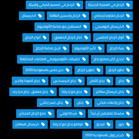
الزجاج في العمارة الحديثة
الزجاج في تصميم المباني والبيئة
الزجاج مقاوم للرصاص
الزجاج وتحسين الطاقة
الكريستال
الكريستال البوهيمي
المستقبل مع صناعة الألومنيوم
ألواح الزجاج المقسى
انتاج الزجاج المعشق
أنواع الزجاج
بنية الزجاج
تأثير الألومنيوم
تاريخ صناعة الزجاج
تحدي أكبر مصنع زجاج
تطبيقات الألومنيوم في الصناعات المختلفة
تطور الزجاج
تطوير الزجاج
دبل جلاس بالسعودية 2020
زجاج
زجاج الأمان
زجاج البرسبكـس
زجاج الصودا والجير
زجاج كريستال سافايَر
زجاج مع زخرفة
زجاج معشق ، زجاج مزخرف
زجاج واجهات مباني
زجاج،
زجاج، جسر زجاجي
سلسلة تعلم قبل أن تبدأ
شركة لومي
صنع الزجاج المجلتن
صور
فيديو
قواطع زجاج مع زخرفة
كريستال السافايَر
كيرتن وول بالسعودية 2020