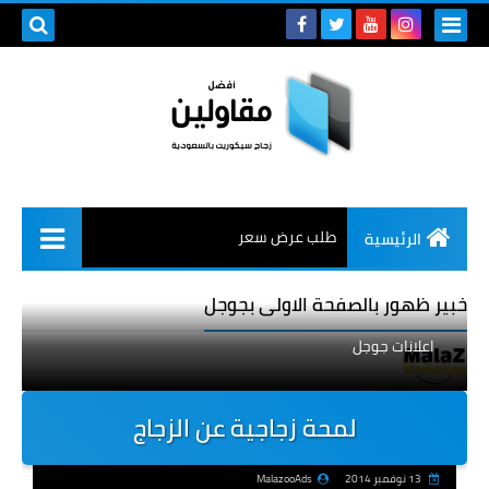
طلب عرض سعر
الرئيسية
خبير ظهور بالصفحة الاولى بجوجل
اعلانات جوجل
لمحة زجاجية عن الزجاج
13 نوفمبر 2014
MalazooAds