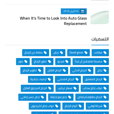
04 أبريل 2016
When It's Time to Look Into Auto Glass
Replacement
التسميات
مقالات
Saudi glass
زجاج،
مقالة عن الزجاج
سلسلة تعلم قبل أن تبدأ
فيديو
تطور الزجاج
صور
زجاج
الزجاج الذكي
الزجاج العازل
تطوير الزجاج
الزجاج المعشق
الزجاج المنحني
أرضيات زجاجية
ابواب زجاج سحاب
اسعار تركيب
الزجاج المزدوج العازل
الزجاج مقاوم للرصاص
زجاج مع زخرفة
زجاج، جسر زجاجي
شركة لومي
أنواع الزجاج
ابواب زجاج اكريديون