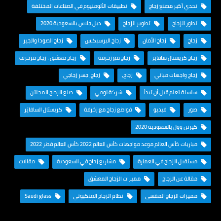
تحدي أكبر مصنع زجاج
تطبيقات الألومنيوم في الصناعات المختلفة
تطور الزجاج
تطوير الزجاج
دبل جلاس بالسعودية 2020
زجاج
زجاج الأمان
زجاج البرسبكـس
زجاج الصودا والجير
زجاج كريستال سافايَر
زجاج مع زخرفة
زجاج معشق ، زجاج مزخرف
زجاج واجهات مباني
زجاج،
زجاج، جسر زجاجي
سلسلة تعلم قبل أن تبدأ
شركة لومي
صنع الزجاج المجلتن
صور
فيديو
قواطع زجاج مع زخرفة
كريستال السافايَر
كيرتن وول بالسعودية 2020
مباريات كأس العالم موعد مواجهات كأس العالم 2022 كأس العالم قطر 2022
مستقبل الزجاج في العمارة
مشاريع زجاج في السعودية
مقالات
مقالة عن الزجاج
مميزات الزجاج المعشق
مميزات الزجاج المقسى
نظام الزجاج العنكبوتي
Saudi glass