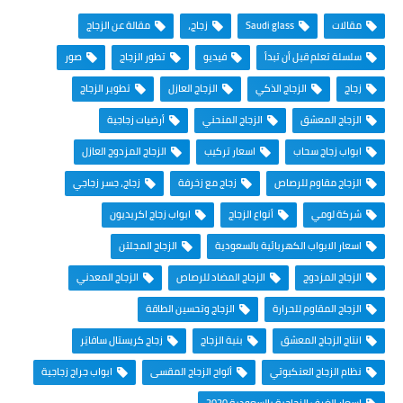
مقالات
Saudi glass
زجاج،
مقالة عن الزجاج
سلسلة تعلم قبل أن تبدأ
فيديو
تطور الزجاج
صور
زجاج
الزجاج الذكي
الزجاج العازل
تطوير الزجاج
الزجاج المعشق
الزجاج المنحني
أرضيات زجاجية
ابواب زجاج سحاب
اسعار تركيب
الزجاج المزدوج العازل
الزجاج مقاوم للرصاص
زجاج مع زخرفة
زجاج، جسر زجاجي
شركة لومي
أنواع الزجاج
ابواب زجاج اكريديون
اسعار الابواب الكهربائية بالسعودية
الزجاج المجلتن
الزجاج المزدوج
الزجاج المضاد للرصاص
الزجاج المعدني
الزجاج المقاوم للحرارة
الزجاج وتحسين الطاقة
انتاج الزجاج المعشق
بنية الزجاج
زجاج كريستال سافايَر
نظام الزجاج العنكبوتي
ألواح الزجاج المقسى
ابواب جراج زجاجية
اسعار الغرف الزجاجية بالسعودية 2020