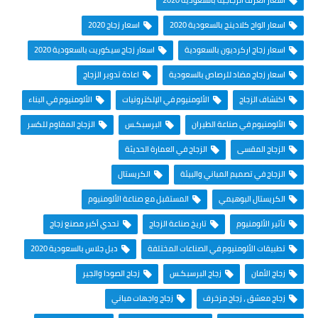
اسعار الواح كلادينج بالسعودية 2020
اسعار زجاج 2020
اسعار زجاج اركرديون بالسعودية
اسعار زجاج سيكوريت بالسعودية 2020
اسعار زجاج مضاد للرصاص بالسعودية
اعادة تدوير الزجاج
اكتشاف الزجاج
الألومنيوم في الإلكترونيات
الألومنيوم في البناء
الألومنيوم في صناعة الطيران
البرسبكـس
الزجاج المقاوم للكسر
الزجاج المقسى
الزجاج في العمارة الحديثة
الزجاج في تصميم المباني والبيئة
الكريستال
الكريستال البوهيمي
المستقبل مع صناعة الألومنيوم
تأثير الألومنيوم
تاريخ صناعة الزجاج
تحدي أكبر مصنع زجاج
تطبيقات الألومنيوم في الصناعات المختلفة
دبل جلاس بالسعودية 2020
زجاج الأمان
زجاج البرسبكـس
زجاج الصودا والجير
زجاج معشق ، زجاج مزخرف
زجاج واجهات مباني