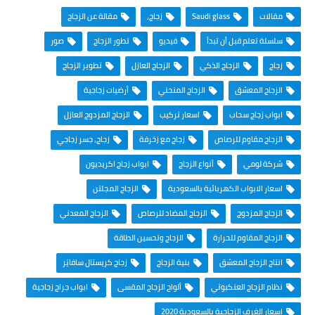
مقالات
Saudi glass
زجاج،
مقالة عن الزجاج
سلسلة تعلم قبل أن تبدأ
فيديو
تطور الزجاج
صور
زجاج
الزجاج الذكي
الزجاج العازل
تطوير الزجاج
الزجاج المعشق
الزجاج المنحني
أرضيات زجاجية
ابواب زجاج سحاب
اسعار تركيب
الزجاج المزدوج العازل
الزجاج مقاوم للرصاص
زجاج مع زخرفة
زجاج، جسر زجاجي
شركة لومي
أنواع الزجاج
ابواب زجاج اكريديون
اسعار الابواب الكهربائية بالسعودية
الزجاج المجلتن
الزجاج المزدوج
الزجاج المضاد للرصاص
الزجاج المعدني
الزجاج المقاوم للحرارة
الزجاج وتحسين الطاقة
انتاج الزجاج المعشق
بنية الزجاج
زجاج كريستال سافايَر
نظام الزجاج العنكبوتي
ألواح الزجاج المقسى
ابواب جراج زجاجية
اسعار الغرف الزجاجية بالسعودية 2020