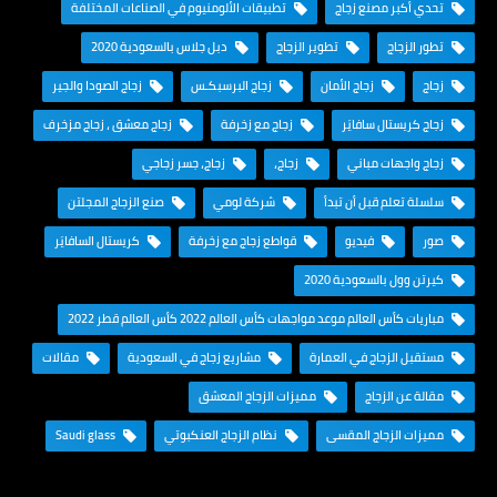
تحدي أكبر مصنع زجاج
تطبيقات الألومنيوم في الصناعات المختلفة
تطور الزجاج
تطوير الزجاج
دبل جلاس بالسعودية 2020
زجاج
زجاج الأمان
زجاج البرسبكـس
زجاج الصودا والجير
زجاج كريستال سافايَر
زجاج مع زخرفة
زجاج معشق ، زجاج مزخرف
زجاج واجهات مباني
زجاج،
زجاج، جسر زجاجي
سلسلة تعلم قبل أن تبدأ
شركة لومي
صنع الزجاج المجلتن
صور
فيديو
قواطع زجاج مع زخرفة
كريستال السافايَر
كيرتن وول بالسعودية 2020
مباريات كأس العالم موعد مواجهات كأس العالم 2022 كأس العالم قطر 2022
مستقبل الزجاج في العمارة
مشاريع زجاج في السعودية
مقالات
مقالة عن الزجاج
مميزات الزجاج المعشق
مميزات الزجاج المقسى
نظام الزجاج العنكبوتي
Saudi glass