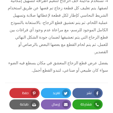
4-
تستخدم ماكينة حف الزجاج لتنعيم أطرافه لتسهيل إمكانية
لصقها
.
يتم تغليف كل قطعة زجاج تم قصها عن طريق استخدام
الشريط النحاسي كإطار لكل قطعة لإعطائها صلابة وتسهيل
عملية اللحام، ثم يتم تعشيق قطع الزجاج- بالاستعانة بالنموذج
الكامل الموجود للرسم- مع مراعاة عدم وجود أي فراغات بين
قطع الزجاج التي يتم تعشيقها لضمان جودة الشكل النهائي
للعمل، ثم يتم لحام القطع مع بعضها البعض بالرصاص أو
القصدير
.
يفضل عرض قطع الزجاج المعشق في مكان يسطع فيه الضوء
سواء كان طبيعي أو صناعي، لتبدو القطع أجمل
.
نشر
تغريد
حفظ
Pinterest
Twitter
Facebook
مشاركة
إرسال
طباعة
Print
Email
Whatsapp