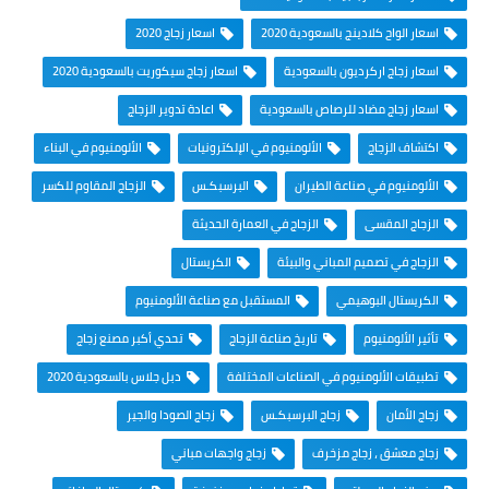
اسعار الواح كلادينج بالسعودية 2020
اسعار زجاج 2020
اسعار زجاج اركرديون بالسعودية
اسعار زجاج سيكوريت بالسعودية 2020
اسعار زجاج مضاد للرصاص بالسعودية
اعادة تدوير الزجاج
اكتشاف الزجاج
الألومنيوم في الإلكترونيات
الألومنيوم في البناء
الألومنيوم في صناعة الطيران
البرسبكـس
الزجاج المقاوم للكسر
الزجاج المقسى
الزجاج في العمارة الحديثة
الزجاج في تصميم المباني والبيئة
الكريستال
الكريستال البوهيمي
المستقبل مع صناعة الألومنيوم
تأثير الألومنيوم
تاريخ صناعة الزجاج
تحدي أكبر مصنع زجاج
تطبيقات الألومنيوم في الصناعات المختلفة
دبل جلاس بالسعودية 2020
زجاج الأمان
زجاج البرسبكـس
زجاج الصودا والجير
زجاج معشق ، زجاج مزخرف
زجاج واجهات مباني