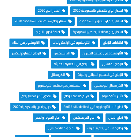
اسعار الواح كلادينج بالسعودية 2020
اسعار زجاج 2020
اسعار زجاج اركرديون بالسعودية
اسعار زجاج سيكوريت بالسعودية 2020
اسعار زجاج مضاد للرصاص بالسعودية
اعادة تدوير الزجاج
اكتشاف الزجاج
الألومنيوم في الإلكترونيات
الألومنيوم في البناء
الألومنيوم في صناعة الطيران
البرسبكـس
الزجاج المقاوم للكسر
الزجاج المقسى
الزجاج في العمارة الحديثة
الزجاج في تصميم المباني والبيئة
الكريستال
الكريستال البوهيمي
المستقبل مع صناعة الألومنيوم
تأثير الألومنيوم
تاريخ صناعة الزجاج
تحدي أكبر مصنع زجاج
تطبيقات الألومنيوم في الصناعات المختلفة
دبل جلاس بالسعودية 2020
زجاج الأمان
زجاج البرسبكـس
زجاج الصودا والجير
زجاج معشق ، زجاج مزخرف
زجاج واجهات مباني