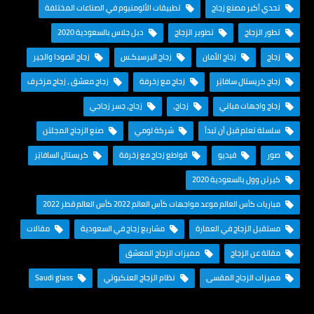
تحدي أكبر مصنع زجاج
تطبيقات الألومنيوم في الصناعات المختلفة
تطور الزجاج
تطوير الزجاج
دبل جلاس بالسعودية 2020
زجاج
زجاج الأمان
زجاج البرسبكـس
زجاج الصودا والجير
زجاج كريستال سافايَر
زجاج مع زخرفة
زجاج معشق ، زجاج مزخرف
زجاج واجهات مباني
زجاج،
زجاج، جسر زجاجي
سلسلة تعلم قبل أن تبدأ
شركة لومي
صنع الزجاج المجلتن
صور
فيديو
قواطع زجاج مع زخرفة
كريستال السافايَر
كيرتن وول بالسعودية 2020
مباريات كأس العالم موعد مواجهات كأس العالم 2022 كأس العالم قطر 2022
مستقبل الزجاج في العمارة
مشاريع زجاج في السعودية
مقالات
مقالة عن الزجاج
مميزات الزجاج المعشق
مميزات الزجاج المقسى
نظام الزجاج العنكبوتي
Saudi glass