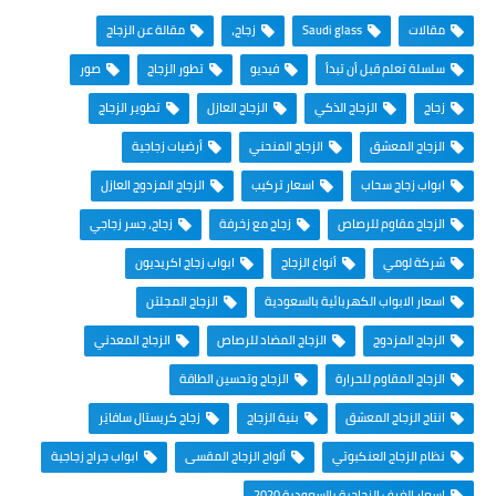
مقالات
Saudi glass
زجاج،
مقالة عن الزجاج
سلسلة تعلم قبل أن تبدأ
فيديو
تطور الزجاج
صور
زجاج
الزجاج الذكي
الزجاج العازل
تطوير الزجاج
الزجاج المعشق
الزجاج المنحني
أرضيات زجاجية
ابواب زجاج سحاب
اسعار تركيب
الزجاج المزدوج العازل
الزجاج مقاوم للرصاص
زجاج مع زخرفة
زجاج، جسر زجاجي
شركة لومي
أنواع الزجاج
ابواب زجاج اكريديون
اسعار الابواب الكهربائية بالسعودية
الزجاج المجلتن
الزجاج المزدوج
الزجاج المضاد للرصاص
الزجاج المعدني
الزجاج المقاوم للحرارة
الزجاج وتحسين الطاقة
انتاج الزجاج المعشق
بنية الزجاج
زجاج كريستال سافايَر
نظام الزجاج العنكبوتي
ألواح الزجاج المقسى
ابواب جراج زجاجية
اسعار الغرف الزجاجية بالسعودية 2020