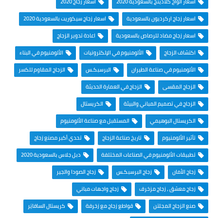
اسعار الواح كلادينج بالسعودية 2020
اسعار زجاج 2020
اسعار زجاج اركرديون بالسعودية
اسعار زجاج سيكوريت بالسعودية 2020
اسعار زجاج مضاد للرصاص بالسعودية
اعادة تدوير الزجاج
اكتشاف الزجاج
الألومنيوم في الإلكترونيات
الألومنيوم في البناء
الألومنيوم في صناعة الطيران
البرسبكـس
الزجاج المقاوم للكسر
الزجاج المقسى
الزجاج في العمارة الحديثة
الزجاج في تصميم المباني والبيئة
الكريستال
الكريستال البوهيمي
المستقبل مع صناعة الألومنيوم
تأثير الألومنيوم
تاريخ صناعة الزجاج
تحدي أكبر مصنع زجاج
تطبيقات الألومنيوم في الصناعات المختلفة
دبل جلاس بالسعودية 2020
زجاج الأمان
زجاج البرسبكـس
زجاج الصودا والجير
زجاج معشق ، زجاج مزخرف
زجاج واجهات مباني
صنع الزجاج المجلتن
قواطع زجاج مع زخرفة
كريستال السافايَر