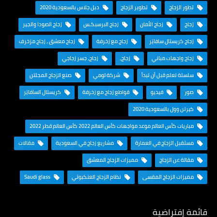
تطور الزجاج
تطوير الزجاج
دبل جلاس بالسعودية 2020
زجاج
زجاج الأمان
زجاج البرسبكـس
زجاج الصودا والجير
زجاج كريستال سافايَر
زجاج مع زخرفة
زجاج معشق ، زجاج مزخرف
زجاج واجهات مباني
زجاج،
زجاج، جسر زجاجي
سلسلة تعلم قبل أن تبدأ
شركة لومي
صنع الزجاج المجلتن
صور
فيديو
قواطع زجاج مع زخرفة
كريستال السافايَر
كيرتن وول بالسعودية 2020
مباريات كأس العالم موعد مواجهات كأس العالم 2022 كأس العالم قطر 2022
مستقبل الزجاج في العمارة
مشاريع زجاج في السعودية
مقالات
مقالة عن الزجاج
مميزات الزجاج المعشق
مميزات الزجاج المقسى
نظام الزجاج العنكبوتي
Saudi glass
قائمة إفتراضية