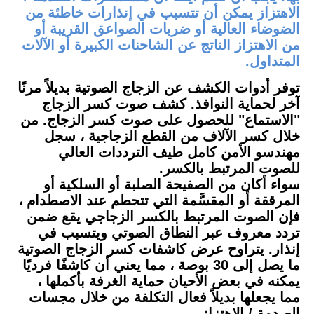
الاهتزاز يمكن أن تتسبب في إنذارات خاطئة من
الضوضاء العالية أو ضربات الصواعق القريبة أو
من الاهتزاز الناتج عن الشاحنات الكبيرة أو الآلات
المتداول
.
توفر أدوات الكشف عن الزجاج الصوتية بديلاً مرنًا
آخر لحماية النوافذ. كشف صوت كسر الزجاج
"الاستماع" للحصول على صوت كسر الزجاج. من
خلال كسر الآلاف من القطع الزجاجية ، سجل
مهندسو الأمن كامل طيف الترددات العالي
للصوت المرتبط بالكسر
.
سواء أكان من الصفيحة الصلبة أو السلكية أو
المرققة أو المقسَّمة التي تتحطم عند الاصطدام ،
فإن الصوت المرتبط بالكسر الزجاجي يقع ضمن
تردد معروف عبر النطاق الصوتي ويتسبب في
إنذار. يتراوح عرض كاشفات كسر الزجاج الصوتية
ما يصل إلى 30 بوصة ، مما يعني أن كاشفًا فرديًا
يمكنه في بعض الأحيان حماية الغرفة بأكملها ،
مما يجعلها بديلاً فعال التكلفة من خلال مجسات
الصدمة / الاهتزاز