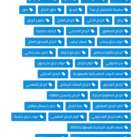
سلسلة تعلم قبل أن تبدأ
فيديو
تطور الزجاج
صور
زجاج
الزجاج الذكي
الزجاج العازل
تطوير الزجاج
الزجاج المعشق
الزجاج المنحني
أرضيات زجاجية
ابواب زجاج سحاب
اسعار تركيب
الزجاج المزدوج العازل
الزجاج مقاوم للرصاص
زجاج مع زخرفة
زجاج، جسر زجاجي
شركة لومي
أنواع الزجاج
ابواب زجاج اكريديون
اسعار الابواب الكهربائية بالسعودية
الزجاج المجلتن
الزجاج المزدوج
الزجاج المضاد للرصاص
الزجاج المعدني
الزجاج المقاوم للحرارة
الزجاج وتحسين الطاقة
انتاج الزجاج المعشق
بنية الزجاج
زجاج كريستال سافايَر
نظام الزجاج العنكبوتي
ألواح الزجاج المقسى
ابواب جراج زجاجية
اسعار الغرف الزجاجية بالسعودية 2020