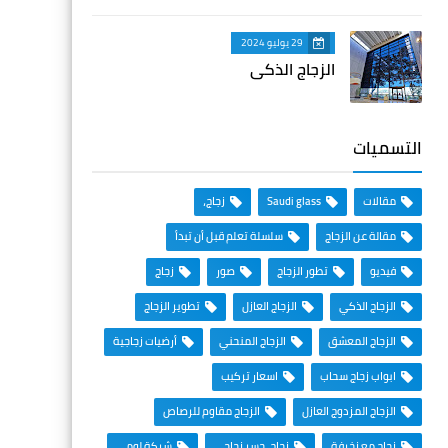
29 يوليو 2024
الزجاج الذكي
التسميات
مقالات
Saudi glass
زجاج،
مقالة عن الزجاج
سلسلة تعلم قبل أن تبدأ
فيديو
تطور الزجاج
صور
زجاج
الزجاج الذكي
الزجاج العازل
تطوير الزجاج
الزجاج المعشق
الزجاج المنحني
أرضيات زجاجية
ابواب زجاج سحاب
اسعار تركيب
الزجاج المزدوج العازل
الزجاج مقاوم للرصاص
زجاج مع زخرفة
زجاج، جسر زجاجي
شركة لومي