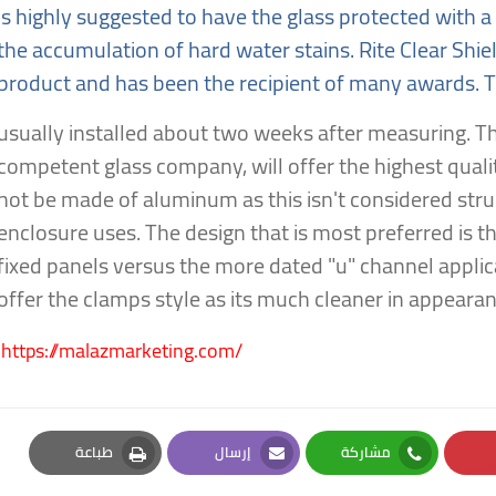
is highly suggested to have the glass protected with a 
the accumulation of hard water stains. Rite Clear Shie
product and has been the recipient of many awards. T
usually installed about two weeks after measuring. Th
competent glass company, will offer the highest qual
not be made of aluminum as this isn't considered stru
enclosure uses. The design that is most preferred is t
fixed panels versus the more dated "u" channel appli
offer the clamps style as its much cleaner in appearan
https://malazmarketing.com/
مشاركة
إرسال
طباعة
Print
Email
Whatsapp
Pi