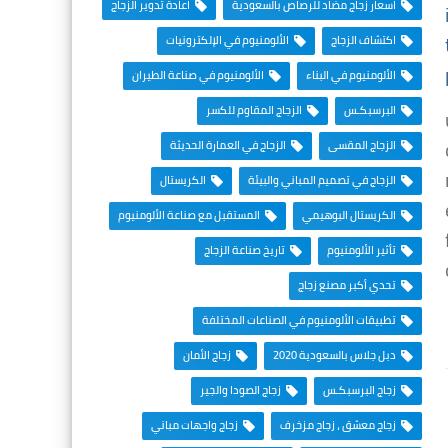
اسعار زجاج مضاد للرصاص بالسعودية
اعادة تدوير الزجاج
اكتشاف الزجاج
الألومنيوم في الإلكترونيات
الألومنيوم في البناء
الألومنيوم في صناعة الطيران
البرسبكـس
الزجاج المقاوم للكسر
الزجاج المقسى
الزجاج في العمارة الحديثة
الزجاج في تصميم المباني والبيئة
الكريستال
الكريستال البوهيمي
المستقبل مع صناعة الألومنيوم
تأثير الألومنيوم
تاريخ صناعة الزجاج
تحدي أكبر مصنع زجاج
تطبيقات الألومنيوم في الصناعات المختلفة
دبل جلاس بالسعودية 2020
زجاج الأمان
زجاج البرسبكـس
زجاج الصودا والجير
زجاج معشق ، زجاج مزخرف
زجاج واجهات مباني