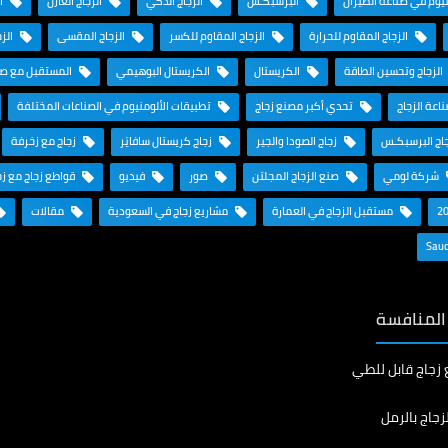
نيوم في صناعة الطيران
البرسبكـس
الزجاج الذكي
الزجاج العازل
ال
الزجاج المقاوم للحرارة
الزجاج المقاوم للكسر
الزجاج المقسى
الزج
الزجاج وتحسين الطاقة
الكريستال
الكريستال البوهيمي
المستقبل مع صنا
ناعة الزجاج
تحدي أكبر مصنع زجاج
تطبيقات الألومنيوم في الصناعات المختلفة
اج البرسبكـس
زجاج الصودا والجير
زجاج كريستال سافايَر
زجاج مع زخرفة
شركة لومي
صنع الزجاج المجلتن
صور
فيديو
قواطع زجاج مع ز
مستقبل الزجاج في العمارة
مشاريع زجاج في السعودية
مقالات
 المنافسة
 زجاج قابل للطي
زجاج بالرمل