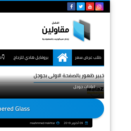
طلب عرض سعر
بروفايل هادي للزجاج
👇م
الرئيسية
خبير ظهور بالصفحة الاولى بجوجل
اعلانات جوجل
ered Glass
09 أكتوبر 2019
moahmmed mokhtar