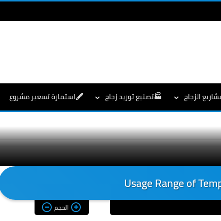
شاريع الزجاج
🏭تصنيع توريد زجاج
🖋️استمارة تسعير مشروع
Usage Range of Temp
الحجم