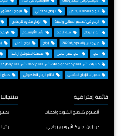
الألومنيوم في الإلكترونيات
الألومنيوم في البناء
الألوم
الزجاج المضاد للرصاص
الزجاج المعدني
الزجاج المعشق
الزجاج في تصميم المباني والبيئة
الزجاج مقاوم للرصاص
أنواع الزجاج
بنية الزجاج
تأثير الألومنيوم
تاريخ ص
دبل جلاس بالسعودية 2020
زجاج
زجاج الأمان
زج
زجاج،
زجاج، جسر زجاجي
سلسلة تعلم قبل أن تبدأ
مباريات كأس العالم موعد مواجهات كأس العالم 2022 كأس العالم قطر 2022
مميزات الزجاج المقسى
نظام الزجاج العنكبوتي
Saudi glass
قائمة إفتراضية
منتجاتنا
ألمنيوم كلادينج الكبوند واجهات
تصنيع
درابزون زجاج كبائن ودرج زجاجي
رش ال