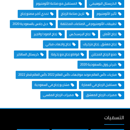
الكريستال البوهيمي
المستقبل مع صناعة الألومنيوم
تأثير الألومنيوم
تاريخ صناعة الزجاج
تحدي أكبر مصنع زجاج
تطبيقات الألومنيوم في الصناعات المختلفة
دبل جلاس بالسعودية 2020
زجاج الأمان
زجاج البرسبكـس
زجاج الصودا والجير
زجاج معشق ، زجاج مزخرف
زجاج واجهات مباني
صنع الزجاج المجلتن
قواطع زجاج مع زخرفة
كريستال السافايَر
كيرتن وول بالسعودية 2020
مباريات كأس العالم موعد مواجهات كأس العالم 2022 كأس العالم قطر 2022
مستقبل الزجاج في العمارة
مشاريع زجاج في السعودية
مميزات الزجاج المعشق
مميزات الزجاج المقسى
التسميات