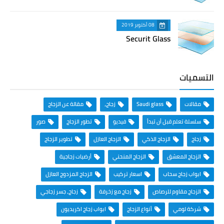
08 أكتوبر 2019
Securit Glass
التسميات
مقالات
Saudi glass
زجاج،
مقالة عن الزجاج
سلسلة تعلم قبل أن تبدأ
فيديو
تطور الزجاج
صور
زجاج
الزجاج الذكي
الزجاج العازل
تطوير الزجاج
الزجاج المعشق
الزجاج المنحني
أرضيات زجاجية
ابواب زجاج سحاب
اسعار تركيب
الزجاج المزدوج العازل
الزجاج مقاوم للرصاص
زجاج مع زخرفة
زجاج، جسر زجاجي
شركة لومي
أنواع الزجاج
ابواب زجاج اكريديون