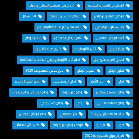
الزجاج في العمارة الحديثة
الزجاج في تصميم المباني والبيئة
الزجاج مقاوم للرصاص
الزجاج وتحسين الطاقة
الكريستال
الكريستال البوهيمي
المستقبل مع صناعة الألومنيوم
ألواح الزجاج المقسى
انتاج الزجاج المعشق
أنواع الزجاج
بنية الزجاج
تأثير الألومنيوم
تاريخ صناعة الزجاج
تحدي أكبر مصنع زجاج
تطبيقات الألومنيوم في الصناعات المختلفة
تطور الزجاج
تطوير الزجاج
دبل جلاس بالسعودية 2020
زجاج
زجاج الأمان
زجاج البرسبكـس
زجاج الصودا والجير
زجاج كريستال سافايَر
زجاج مع زخرفة
زجاج معشق ، زجاج مزخرف
زجاج واجهات مباني
زجاج،
زجاج، جسر زجاجي
سلسلة تعلم قبل أن تبدأ
شركة لومي
صنع الزجاج المجلتن
صور
فيديو
قواطع زجاج مع زخرفة
كريستال السافايَر
كيرتن وول بالسعودية 2020