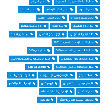
اسعار الابواب الكهربائية بالسعودية
الزجاج المجلتن
الزجاج المزدوج
الزجاج المضاد للرصاص
الزجاج المعدني
الزجاج المقاوم للحرارة
الزجاج وتحسين الطاقة
انتاج الزجاج المعشق
بنية الزجاج
زجاج كريستال سافايَر
نظام الزجاج العنكبوتي
ألواح الزجاج المقسى
ابواب جراج زجاجية
اسعار الغرف الزجاجية بالسعودية 2020
اسعار الواح كلادينج بالسعودية 2020
اسعار زجاج 2020
اسعار زجاج اركرديون بالسعودية
اسعار زجاج سيكوريت بالسعودية 2020
اسعار زجاج مضاد للرصاص بالسعودية
اعادة تدوير الزجاج
اكتشاف الزجاج
الألومنيوم في الإلكترونيات
الألومنيوم في البناء
الألومنيوم في صناعة الطيران
البرسبكـس
الزجاج المقاوم للكسر
الزجاج المقسى
الزجاج في العمارة الحديثة
الزجاج في تصميم المباني والبيئة
الكريستال