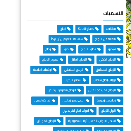
التسميات
مقالات
Saudi glass
زجاج،
مقالة عن الزجاج
سلسلة تعلم قبل أن تبدأ
فيديو
تطور الزجاج
صور
زجاج
الزجاج الذكي
الزجاج العازل
تطوير الزجاج
الزجاج المعشق
الزجاج المنحني
أرضيات زجاجية
ابواب زجاج سحاب
اسعار تركيب
الزجاج المزدوج العازل
الزجاج مقاوم للرصاص
زجاج مع زخرفة
زجاج، جسر زجاجي
شركة لومي
أنواع الزجاج
ابواب زجاج اكريديون
اسعار الابواب الكهربائية بالسعودية
الزجاج المجلتن
الزجاج المزدوج
الزجاج المضاد للرصاص