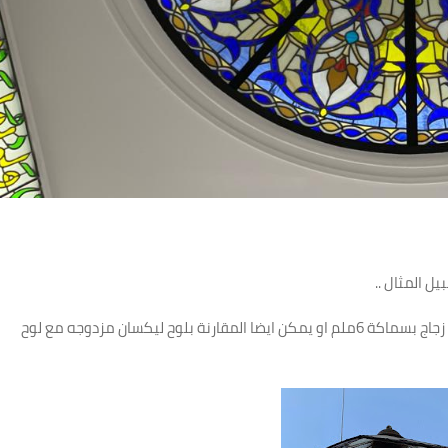
ل المثال ..
سوف يتم المقارنة بين لوح الليكسان بسماكة 6ملم مع لوح زجاج بسماكة 6ملم او يمكن ايضا المقارنة بلوح ليكسان مزدوجه مع لوح