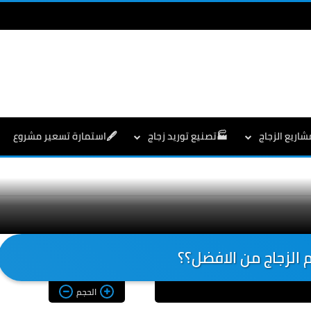
شاريع الزجاج
🏭تصنيع توريد زجاج
🖋️استمارة تسعير مشروع
 الزجاج من الافضل؟؟
الحجم