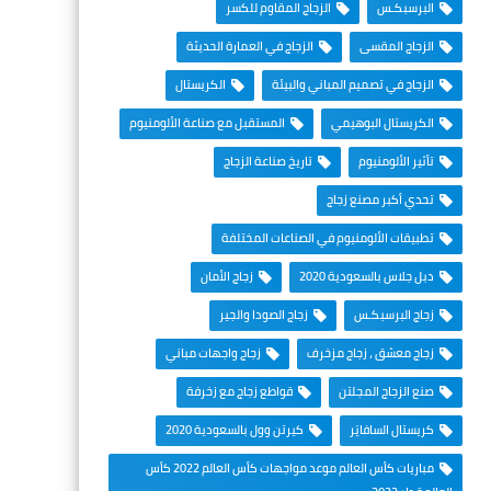
البرسبكـس
الزجاج المقاوم للكسر
الزجاج المقسى
الزجاج في العمارة الحديثة
الزجاج في تصميم المباني والبيئة
الكريستال
الكريستال البوهيمي
المستقبل مع صناعة الألومنيوم
تأثير الألومنيوم
تاريخ صناعة الزجاج
تحدي أكبر مصنع زجاج
تطبيقات الألومنيوم في الصناعات المختلفة
دبل جلاس بالسعودية 2020
زجاج الأمان
زجاج البرسبكـس
زجاج الصودا والجير
زجاج معشق ، زجاج مزخرف
زجاج واجهات مباني
صنع الزجاج المجلتن
قواطع زجاج مع زخرفة
كريستال السافايَر
كيرتن وول بالسعودية 2020
مباريات كأس العالم موعد مواجهات كأس العالم 2022 كأس