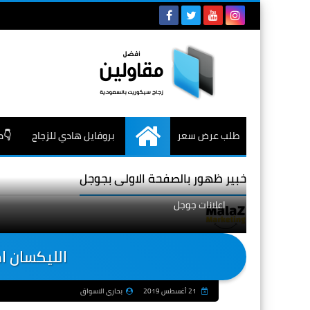
طلب عرض سعر
بروفايل هادي للزجاج
👇م
الرئيسية
خبير ظهور بالصفحة الاولى بجوجل
اعلانات جوجل
الليكسان ام
21 أغسطس 2019
بحاري الاسواق