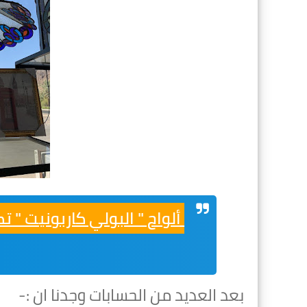
ألواح " البولي كاربونيت " ت
بعد العديد من الحسابات وجدنا ان :-