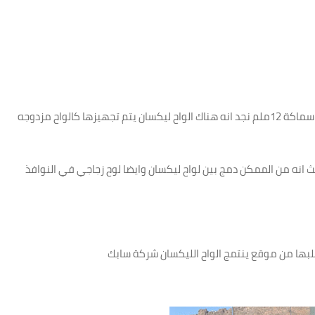
وبحالة استخدمنا لوحين مزدوجين منهما بفاصل من الهواء سماكة 12ملم نجد انه هناك الواح ليكسان يتم تجهيزها كالواح مزدوجه
يث انه من الممكن دمج بين لواح ليكسان وايضا لوح زجاجي في النوافذ
م جلبها من موقع ينتمج الواح الليكسان شركة سابك