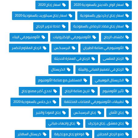
اسعار الواح كلادينج بالسعودية 2020
اسعار زجاج 2020
اسعار زجاج اركرديون بالسعودية
اسعار زجاج سيكوريت بالسعودية 2020
اسعار زجاج مضاد للرصاص بالسعودية
اعادة تدوير الزجاج
اكتشاف الزجاج
الألومنيوم في الإلكترونيات
الألومنيوم في البناء
الألومنيوم في صناعة الطيران
البرسبكـس
الزجاج المقاوم للكسر
الزجاج المقسى
الزجاج في العمارة الحديثة
الزجاج في تصميم المباني والبيئة
الكريستال
الكريستال البوهيمي
المستقبل مع صناعة الألومنيوم
تأثير الألومنيوم
تاريخ صناعة الزجاج
تحدي أكبر مصنع زجاج
تطبيقات الألومنيوم في الصناعات المختلفة
دبل جلاس بالسعودية 2020
زجاج الأمان
زجاج البرسبكـس
زجاج الصودا والجير
زجاج معشق ، زجاج مزخرف
زجاج واجهات مباني
صنع الزجاج المجلتن
قواطع زجاج مع زخرفة
كريستال السافايَر