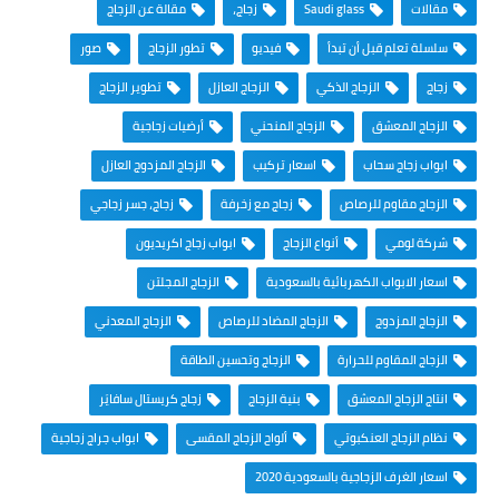
مقالات
Saudi glass
زجاج،
مقالة عن الزجاج
سلسلة تعلم قبل أن تبدأ
فيديو
تطور الزجاج
صور
زجاج
الزجاج الذكي
الزجاج العازل
تطوير الزجاج
الزجاج المعشق
الزجاج المنحني
أرضيات زجاجية
ابواب زجاج سحاب
اسعار تركيب
الزجاج المزدوج العازل
الزجاج مقاوم للرصاص
زجاج مع زخرفة
زجاج، جسر زجاجي
شركة لومي
أنواع الزجاج
ابواب زجاج اكريديون
اسعار الابواب الكهربائية بالسعودية
الزجاج المجلتن
الزجاج المزدوج
الزجاج المضاد للرصاص
الزجاج المعدني
الزجاج المقاوم للحرارة
الزجاج وتحسين الطاقة
انتاج الزجاج المعشق
بنية الزجاج
زجاج كريستال سافايَر
نظام الزجاج العنكبوتي
ألواح الزجاج المقسى
ابواب جراج زجاجية
اسعار الغرف الزجاجية بالسعودية 2020