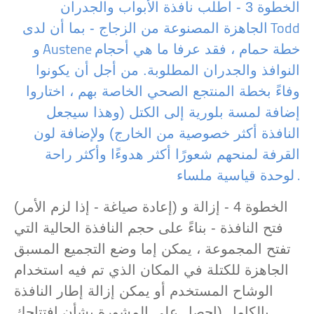
الخطوة 3 - اطلب نافذة الأبواب والجدران
Todd
الجاهزة المصنوعة من الزجاج - بما أن لدى
Austene
خطة حمام ، فقد عرفا ما هي أحجام
و
النوافذ والجدران المطلوبة. من أجل أن يكونوا
وفاءً بخطة المنتجع الصحي الخاصة بهم ، اختاروا
إضافة لمسة بلورية إلى الكتل (وهذا سيجعل
النافذة أكثر خصوصية من الخارج) ولإضافة لون
القرفة لمنحهم شعورًا أكثر هدوءًا وأكثر راحة
.
لوحدة قياسية ملساء
الخطوة 4 - إزالة و (إعادة صياغة - إذا لزم الأمر)
فتح النافذة - بناءً على حجم النافذة الحالية التي
تفتح المجموعة ، يمكن إما وضع التجميع المسبق
الجاهزة للكتلة في المكان الذي تم فيه استخدام
الوشاح المستخدم أو يمكن إزالة إطار النافذة
بالكامل (احصل على المشورة بشأن افتتاحك