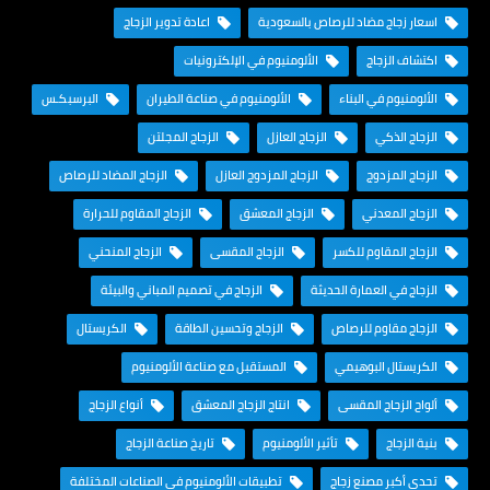
اسعار زجاج مضاد للرصاص بالسعودية
اعادة تدوير الزجاج
اكتشاف الزجاج
الألومنيوم في الإلكترونيات
الألومنيوم في البناء
الألومنيوم في صناعة الطيران
البرسبكـس
الزجاج الذكي
الزجاج العازل
الزجاج المجلتن
الزجاج المزدوج
الزجاج المزدوج العازل
الزجاج المضاد للرصاص
الزجاج المعدني
الزجاج المعشق
الزجاج المقاوم للحرارة
الزجاج المقاوم للكسر
الزجاج المقسى
الزجاج المنحني
الزجاج في العمارة الحديثة
الزجاج في تصميم المباني والبيئة
الزجاج مقاوم للرصاص
الزجاج وتحسين الطاقة
الكريستال
الكريستال البوهيمي
المستقبل مع صناعة الألومنيوم
ألواح الزجاج المقسى
انتاج الزجاج المعشق
أنواع الزجاج
بنية الزجاج
تأثير الألومنيوم
تاريخ صناعة الزجاج
تحدي أكبر مصنع زجاج
تطبيقات الألومنيوم في الصناعات المختلفة