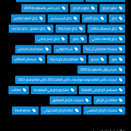
تطور الزجاج
تطوير الزجاج
دبل جلاس بالسعودية 2020
زجاج
زجاج الأمان
زجاج البرسبكـس
زجاج الصودا والجير
زجاج كريستال سافايَر
زجاج مع زخرفة
زجاج معشق ، زجاج مزخرف
زجاج واجهات مباني
زجاج،
زجاج، جسر زجاجي
سلسلة تعلم قبل أن تبدأ
شركة لومي
صنع الزجاج المجلتن
صور
فيديو
قواطع زجاج مع زخرفة
كريستال السافايَر
كيرتن وول بالسعودية 2020
مباريات كأس العالم موعد مواجهات كأس العالم 2022 كأس العالم قطر 2022
مستقبل الزجاج في العمارة
مشاريع زجاج في السعودية
مقالات
مقالة عن الزجاج
مميزات الزجاج المعشق
مميزات الزجاج المقسى
نظام الزجاج العنكبوتي
Saudi glass