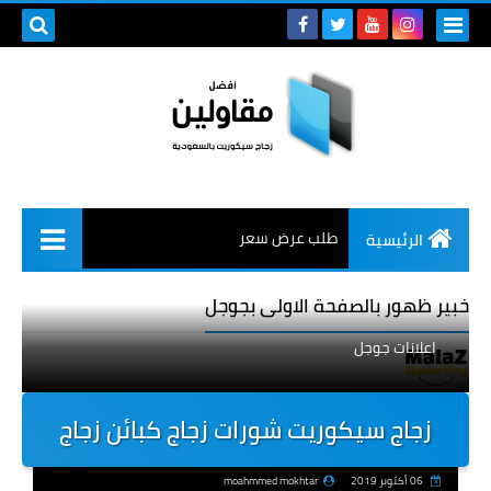
طلب عرض سعر
الرئيسية
خبير ظهور بالصفحة الاولى بجوجل
اعلانات جوجل
زجاج سيكوريت شورات زجاج كبائن زجاج
06 أكتوبر 2019
moahmmed mokhtar