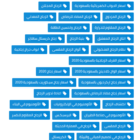
اسعار الابواب الكهربائية بالسعودية
الزجاج المجلتن
الزجاج المزدوج
الزجاج المضاد للرصاص
الزجاج المعدني
الزجاج المقاوم للحرارة
الزجاج وتحسين الطاقة
انتاج الزجاج المعشق
بنية الزجاج
زجاج كريستال سافايَر
نظام الزجاج العنكبوتي
ألواح الزجاج المقسى
ابواب جراج زجاجية
اسعار الغرف الزجاجية بالسعودية 2020
اسعار الواح كلادينج بالسعودية 2020
اسعار زجاج 2020
اسعار زجاج اركرديون بالسعودية
اسعار زجاج سيكوريت بالسعودية 2020
اسعار زجاج مضاد للرصاص بالسعودية
اعادة تدوير الزجاج
اكتشاف الزجاج
الألومنيوم في الإلكترونيات
الألومنيوم في البناء
الألومنيوم في صناعة الطيران
البرسبكـس
الزجاج المقاوم للكسر
الزجاج المقسى
الزجاج في العمارة الحديثة
الزجاج في تصميم المباني والبيئة
الكريستال