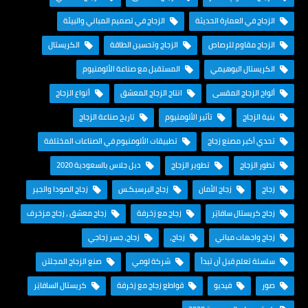
الزجاج في العمارة الحديثة
الزجاج في تصميم المباني والبيئة
الزجاج مقاوم للرصاص
الزجاج وتحسين الطاقة
الكريستال
الكريستال البوهيمي
المستقبل مع صناعة الألومنيوم
ألواح الزجاج المقسى
انتاج الزجاج المعشق
أنواع الزجاج
بنية الزجاج
تأثير الألومنيوم
تاريخ صناعة الزجاج
تحدي أكبر مصنع زجاج
تطبيقات الألومنيوم في الصناعات المختلفة
تطور الزجاج
تطوير الزجاج
دبل جلاس بالسعودية 2020
زجاج
زجاج الأمان
زجاج البرسبكـس
زجاج الصودا والجير
زجاج كريستال سافايَر
زجاج مع زخرفة
زجاج معشق ، زجاج مزخرف
زجاج واجهات مباني
زجاج،
زجاج، جسر زجاجي
سلسلة تعلم قبل أن تبدأ
شركة لومي
صنع الزجاج المجلتن
صور
فيديو
قواطع زجاج مع زخرفة
كريستال السافايَر