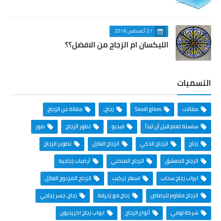
21 أغسطس 2019
الليكسان ام الزجاج من الافضل؟؟
التسميات
مقالات
Saudi glass
زجاج،
مقالة عن الزجاج
سلسلة تعلم قبل أن تبدأ
فيديو
تطور الزجاج
صور
زجاج
الزجاج الذكي
الزجاج العازل
تطوير الزجاج
الزجاج المعشق
الزجاج المنحني
أرضيات زجاجية
ابواب زجاج سحاب
اسعار تركيب
الزجاج المزدوج العازل
الزجاج مقاوم للرصاص
زجاج مع زخرفة
زجاج، جسر زجاجي
شركة لومي
أنواع الزجاج
ابواب زجاج اكريديون