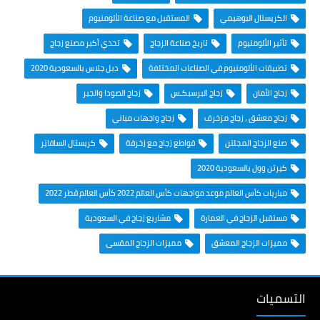
الكريستال البوهيمي
المستقبل مع صناعة الألومنيوم
تأثير الألومنيوم
تاريخ صناعة الزجاج
تحدي أكبر مصنع زجاج
تطبيقات الألومنيوم في الصناعات المختلفة
دبل جلاس بالسعودية 2020
زجاج الأمان
زجاج البرسبكـس
زجاج الصودا والجير
زجاج معشق ، زجاج مزخرف
زجاج واجهات مباني
صنع الزجاج المجلتن
قواطع زجاج مع زخرفة
كريستال السافايَر
كيرتن وول بالسعودية 2020
مباريات كأس العالم موعد مواجهات كأس العالم 2022 كأس العالم قطر 2022
مستقبل الزجاج في العمارة
مشاريع زجاج في السعودية
مميزات الزجاج المعشق
مميزات الزجاج المقسى
التسميات