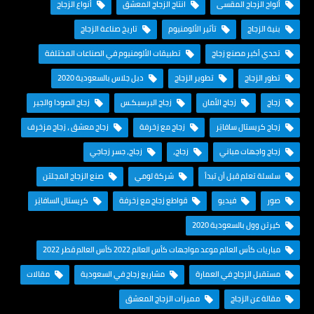
ألواح الزجاج المقسى
انتاج الزجاج المعشق
أنواع الزجاج
بنية الزجاج
تأثير الألومنيوم
تاريخ صناعة الزجاج
تحدي أكبر مصنع زجاج
تطبيقات الألومنيوم في الصناعات المختلفة
تطور الزجاج
تطوير الزجاج
دبل جلاس بالسعودية 2020
زجاج
زجاج الأمان
زجاج البرسبكـس
زجاج الصودا والجير
زجاج كريستال سافايَر
زجاج مع زخرفة
زجاج معشق ، زجاج مزخرف
زجاج واجهات مباني
زجاج،
زجاج، جسر زجاجي
سلسلة تعلم قبل أن تبدأ
شركة لومي
صنع الزجاج المجلتن
صور
فيديو
قواطع زجاج مع زخرفة
كريستال السافايَر
كيرتن وول بالسعودية 2020
مباريات كأس العالم موعد مواجهات كأس العالم 2022 كأس العالم قطر 2022
مستقبل الزجاج في العمارة
مشاريع زجاج في السعودية
مقالات
مقالة عن الزجاج
مميزات الزجاج المعشق