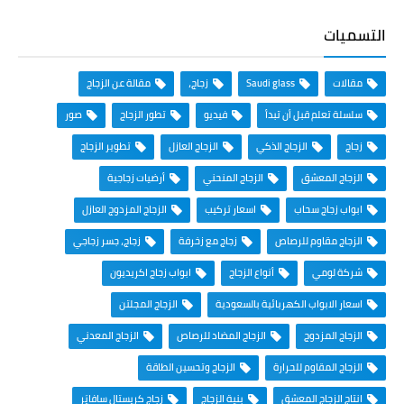
التسميات
مقالات
Saudi glass
زجاج،
مقالة عن الزجاج
سلسلة تعلم قبل أن تبدأ
فيديو
تطور الزجاج
صور
زجاج
الزجاج الذكي
الزجاج العازل
تطوير الزجاج
الزجاج المعشق
الزجاج المنحني
أرضيات زجاجية
ابواب زجاج سحاب
اسعار تركيب
الزجاج المزدوج العازل
الزجاج مقاوم للرصاص
زجاج مع زخرفة
زجاج، جسر زجاجي
شركة لومي
أنواع الزجاج
ابواب زجاج اكريديون
اسعار الابواب الكهربائية بالسعودية
الزجاج المجلتن
الزجاج المزدوج
الزجاج المضاد للرصاص
الزجاج المعدني
الزجاج المقاوم للحرارة
الزجاج وتحسين الطاقة
انتاج الزجاج المعشق
بنية الزجاج
زجاج كريستال سافايَر