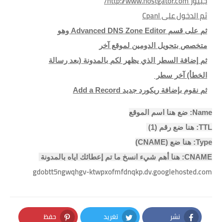
جيتور http://www.hostgator.com/
ثم الدخول على Cpanl
ثم على قسم Advanced DNS Zone Editor وهو
متخصص بتحويل الدومين لموقع آخر
ثم إضافة السطر الذي يظهر لكم بالمدونة (بعد رسالة
الخطأ) آخر سطر
ثم نقوم بإضافة ريكورد جديد Add a Record
Name: ضع هنا اسم الموقع
TTL: هنا ضع رقم (1)
Type: هنا ضع (CNAME)
CNAME: هنا أهم شيء انسخ ما تم إعطائك اياه بالمدونة
gdobtt5ngwqhgv-ktwpxofmfdnqkp.dv.googlehosted.com
نشر
تغريد
حفظ