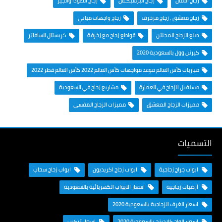
زجاج الأمان
زجاج البرسبكـس
زجاج الصودا والجير
زجاج معشق ، زجاج مزخرف
زجاج واجهات مباني
صنع الزجاج المجلتن
قواطع زجاج مع زخرفة
كريستال السافايَر
كيرتن وول بالسعودية 2020
مباريات كأس العالم موعد مواجهات كأس العالم 2022 كأس العالم قطر 2022
مستقبل الزجاج في العمارة
مشاريع زجاج في السعودية
مميزات الزجاج المعشق
مميزات الزجاج المقسى
التسميات
ابواب جراج زجاجية
ابواب زجاج اكريديون
ابواب زجاج سحاب
أرضيات زجاجية
اسعار الابواب الكهربائية بالسعودية
اسعار الغرف الزجاجية بالسعودية 2020
اسعار الواح كلادينج بالسعودية 2020
اسعار تركيب