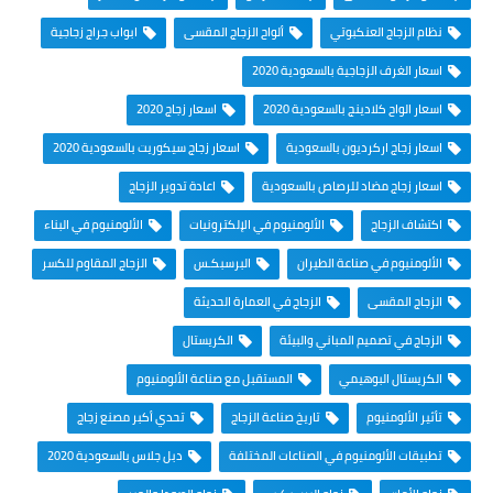
نظام الزجاج العنكبوتي
ألواح الزجاج المقسى
ابواب جراج زجاجية
اسعار الغرف الزجاجية بالسعودية 2020
اسعار الواح كلادينج بالسعودية 2020
اسعار زجاج 2020
اسعار زجاج اركرديون بالسعودية
اسعار زجاج سيكوريت بالسعودية 2020
اسعار زجاج مضاد للرصاص بالسعودية
اعادة تدوير الزجاج
اكتشاف الزجاج
الألومنيوم في الإلكترونيات
الألومنيوم في البناء
الألومنيوم في صناعة الطيران
البرسبكـس
الزجاج المقاوم للكسر
الزجاج المقسى
الزجاج في العمارة الحديثة
الزجاج في تصميم المباني والبيئة
الكريستال
الكريستال البوهيمي
المستقبل مع صناعة الألومنيوم
تأثير الألومنيوم
تاريخ صناعة الزجاج
تحدي أكبر مصنع زجاج
تطبيقات الألومنيوم في الصناعات المختلفة
دبل جلاس بالسعودية 2020