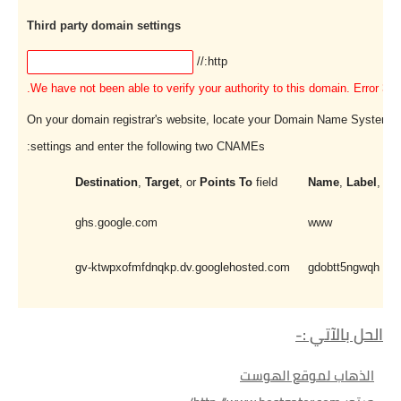
Third party domain settings
http://
We have not been able to verify your authority to this domain. Error 32.
On your domain registrar's website, locate your Domain Name System 
settings and enter the following two CNAMEs:
Destination
,
Target
, or
Points To
field
Name
,
Label
, or
ghs.google.com
www
gv-ktwpxofmfdnqkp.dv.googlehosted.com
gdobtt5ngwqh
الحل بالآتي :-
الذهاب لموقع الهوست