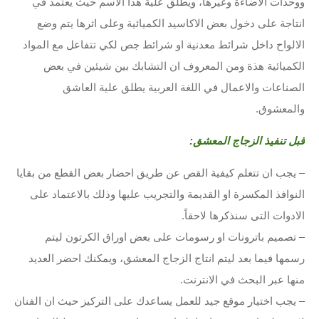
ووحدات الاضاءة وغيرها، ويطلق علية هذا الاسم حيث يعتمد في
انتاجة على دخول بعض الاكاسيد الكميائية وعلى اثرها يتم وضع
الالواح داخل شرائط معدنية او شرائط جص لكي تتفاعل مع المواد
الكميائية هذة ومن المعروف ان التشابك بين شيئين في بعض
الصناعات والاعمال في اللغة العربية يطلق علية العاشق
والمعشوق.
قبل تنفيذ الزجاج المعشق:
– يجب ان تتعلم كيفية القص عن طريق احضار بعض القطع من بقايا
النوافذ المكسرة او القديمة والتجريب عليها وذلك بالاعتماد على
الادوات التى سنذكرها لاحقاً.
– تصميم باترونات او رسومات على بعض اوراق الكرتون ليتم
رسمها فيما بعد ليتم انتاج الزجاج المعشق، ويمكنك احضر العديد
منها عبر البحث في الانترنت.
– يجب اختيار موقع جيد للعمل يساعدك على التركيز حيث ان الفنان