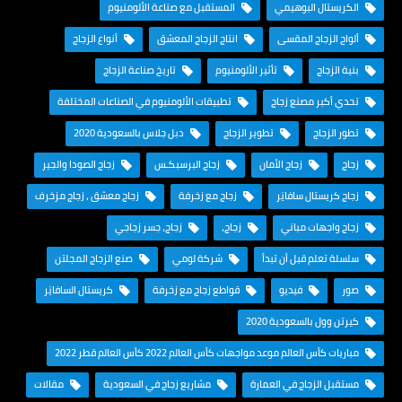
الكريستال البوهيمي
المستقبل مع صناعة الألومنيوم
ألواح الزجاج المقسى
انتاج الزجاج المعشق
أنواع الزجاج
بنية الزجاج
تأثير الألومنيوم
تاريخ صناعة الزجاج
تحدي أكبر مصنع زجاج
تطبيقات الألومنيوم في الصناعات المختلفة
تطور الزجاج
تطوير الزجاج
دبل جلاس بالسعودية 2020
زجاج
زجاج الأمان
زجاج البرسبكـس
زجاج الصودا والجير
زجاج كريستال سافايَر
زجاج مع زخرفة
زجاج معشق ، زجاج مزخرف
زجاج واجهات مباني
زجاج،
زجاج، جسر زجاجي
سلسلة تعلم قبل أن تبدأ
شركة لومي
صنع الزجاج المجلتن
صور
فيديو
قواطع زجاج مع زخرفة
كريستال السافايَر
كيرتن وول بالسعودية 2020
مباريات كأس العالم موعد مواجهات كأس العالم 2022 كأس العالم قطر 2022
مستقبل الزجاج في العمارة
مشاريع زجاج في السعودية
مقالات