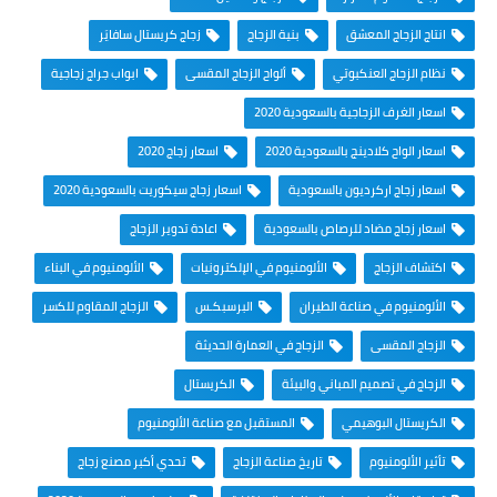
انتاج الزجاج المعشق
بنية الزجاج
زجاج كريستال سافايَر
نظام الزجاج العنكبوتي
ألواح الزجاج المقسى
ابواب جراج زجاجية
اسعار الغرف الزجاجية بالسعودية 2020
اسعار الواح كلادينج بالسعودية 2020
اسعار زجاج 2020
اسعار زجاج اركرديون بالسعودية
اسعار زجاج سيكوريت بالسعودية 2020
اسعار زجاج مضاد للرصاص بالسعودية
اعادة تدوير الزجاج
اكتشاف الزجاج
الألومنيوم في الإلكترونيات
الألومنيوم في البناء
الألومنيوم في صناعة الطيران
البرسبكـس
الزجاج المقاوم للكسر
الزجاج المقسى
الزجاج في العمارة الحديثة
الزجاج في تصميم المباني والبيئة
الكريستال
الكريستال البوهيمي
المستقبل مع صناعة الألومنيوم
تأثير الألومنيوم
تاريخ صناعة الزجاج
تحدي أكبر مصنع زجاج