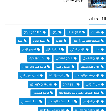
التسميات
مقالات
Saudi glass
زجاج،
مقالة عن الزجاج
سلسلة تعلم قبل أن تبدأ
فيديو
تطور الزجاج
صور
زجاج
الزجاج الذكي
الزجاج العازل
تطوير الزجاج
الزجاج المعشق
الزجاج المنحني
أرضيات زجاجية
ابواب زجاج سحاب
اسعار تركيب
الزجاج المزدوج العازل
الزجاج مقاوم للرصاص
زجاج مع زخرفة
زجاج، جسر زجاجي
شركة لومي
أنواع الزجاج
ابواب زجاج اكريديون
اسعار الابواب الكهربائية بالسعودية
الزجاج المجلتن
الزجاج المزدوج
الزجاج المضاد للرصاص
الزجاج المعدني
الزجاج المقاوم للحرارة
الزجاج وتحسين الطاقة