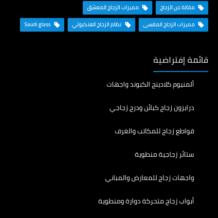
مقالة عن الزجاج
مميزات الزجاج المعشق
مميزات الزجاج المقسى
نظام الزجاج العنكبوتي
Saudi glass
قائمة إفتراضية
ألمنيوم كلادينج الكبوند واجهات
درابزون زجاج كبائن ودرج زجاجي
قواطع زجاج للمكاتب والغرف
ستائر زجاجية منطوية
واجهات زجاج للمعارض والمباني
أبواب زجاج متحركة دوارة ومنطوية