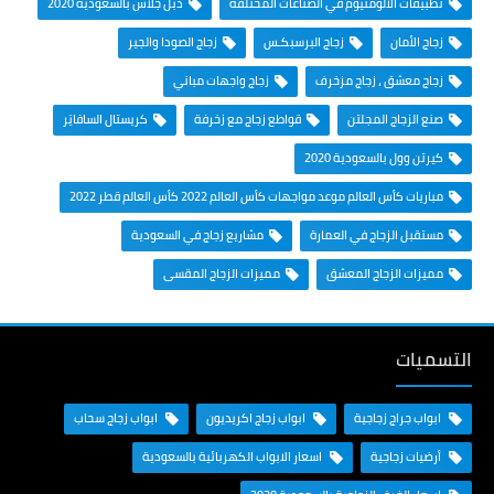
تطبيقات الألومنيوم في الصناعات المختلفة
دبل جلاس بالسعودية 2020
زجاج الأمان
زجاج البرسبكـس
زجاج الصودا والجير
زجاج معشق ، زجاج مزخرف
زجاج واجهات مباني
صنع الزجاج المجلتن
قواطع زجاج مع زخرفة
كريستال السافايَر
كيرتن وول بالسعودية 2020
مباريات كأس العالم موعد مواجهات كأس العالم 2022 كأس العالم قطر 2022
مستقبل الزجاج في العمارة
مشاريع زجاج في السعودية
مميزات الزجاج المعشق
مميزات الزجاج المقسى
التسميات
ابواب جراج زجاجية
ابواب زجاج اكريديون
ابواب زجاج سحاب
أرضيات زجاجية
اسعار الابواب الكهربائية بالسعودية