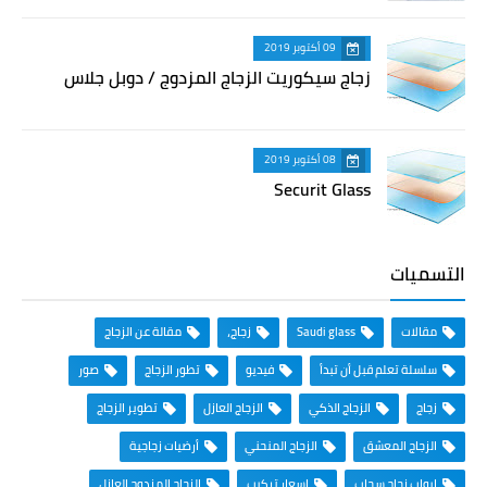
09 أكتوبر 2019
زجاج سيكوريت الزجاج المزدوج / دوبل جلاس
08 أكتوبر 2019
Securit Glass
التسميات
مقالات
Saudi glass
زجاج،
مقالة عن الزجاج
سلسلة تعلم قبل أن تبدأ
فيديو
تطور الزجاج
صور
زجاج
الزجاج الذكي
الزجاج العازل
تطوير الزجاج
الزجاج المعشق
الزجاج المنحني
أرضيات زجاجية
ابواب زجاج سحاب
اسعار تركيب
الزجاج المزدوج العازل