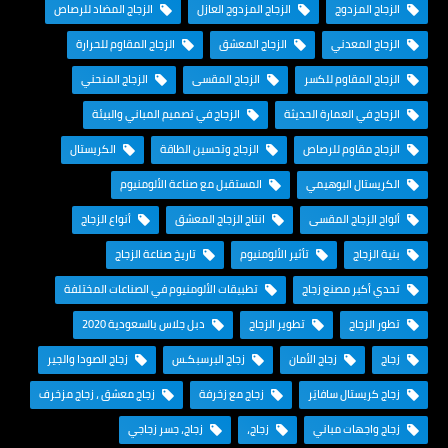
الزجاج المزدوج
الزجاج المزدوج العازل
الزجاج المضاد للرصاص
الزجاج المعدني
الزجاج المعشق
الزجاج المقاوم للحرارة
الزجاج المقاوم للكسر
الزجاج المقسى
الزجاج المنحني
الزجاج في العمارة الحديثة
الزجاج في تصميم المباني والبيئة
الزجاج مقاوم للرصاص
الزجاج وتحسين الطاقة
الكريستال
الكريستال البوهيمي
المستقبل مع صناعة الألومنيوم
ألواح الزجاج المقسى
انتاج الزجاج المعشق
أنواع الزجاج
بنية الزجاج
تأثير الألومنيوم
تاريخ صناعة الزجاج
تحدي أكبر مصنع زجاج
تطبيقات الألومنيوم في الصناعات المختلفة
تطور الزجاج
تطوير الزجاج
دبل جلاس بالسعودية 2020
زجاج
زجاج الأمان
زجاج البرسبكـس
زجاج الصودا والجير
زجاج كريستال سافايَر
زجاج مع زخرفة
زجاج معشق ، زجاج مزخرف
زجاج واجهات مباني
زجاج،
زجاج، جسر زجاجي