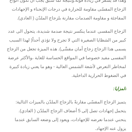
وهذا قد يسفر في زيادة قوته.ونتيجة لما سبق يجب أن تكون ألواح
الزجاج المقسّى مقاومة للحرارة في درجات الإنحناء و الإجهادات
المفاجئة و مقاومة الصدمات مقارنة بلزجاج الملدّن ( العادي).
الزجاج المقسى عندما ينكسر نتيجة صدمة شديدة، يتحول الى عدد
كبير من الشظايا الصغيرة التي لا تجرح ولا تؤذي أحداً( لهذا السبب
يسمى هذا الزجاج زجاج أمان مقسَّى). هذه الميزة تجعل من الزجاج
المقسى مفيد خصوصا في المواقع الحساسة للغاية ،والأكثر عرضة
لمخاطر التعرض لأشعة الشمس العالية - وهو ما يعني زيادة كبيرة
في الضغوط الحرارية الداخلية.
المزايا:
يتميز الزجاج المقسّى مقارنةً بالزجاج الملدّن بالميزات التالية:
يتحمل إجهادات تصل إلى 5 أضعاف الزجاج الملدّن ( العادي).
ينحني عندما نعرضه للإجهادات، ويعود إلى وضعه السابق عندما
يزول عنه الإجهاد.