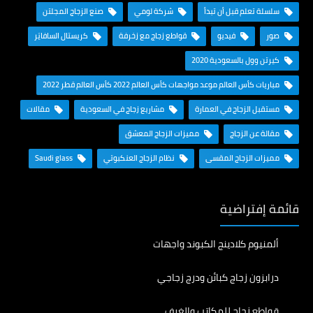
سلسلة تعلم قبل أن تبدأ
شركة لومي
صنع الزجاج المجلتن
صور
فيديو
قواطع زجاج مع زخرفة
كريستال السافايَر
كيرتن وول بالسعودية 2020
مباريات كأس العالم موعد مواجهات كأس العالم 2022 كأس العالم قطر 2022
مستقبل الزجاج في العمارة
مشاريع زجاج في السعودية
مقالات
مقالة عن الزجاج
مميزات الزجاج المعشق
مميزات الزجاج المقسى
نظام الزجاج العنكبوتي
Saudi glass
قائمة إفتراضية
ألمنيوم كلادينج الكبوند واجهات
درابزون زجاج كبائن ودرج زجاجي
قواطع زجاج للمكاتب والغرف