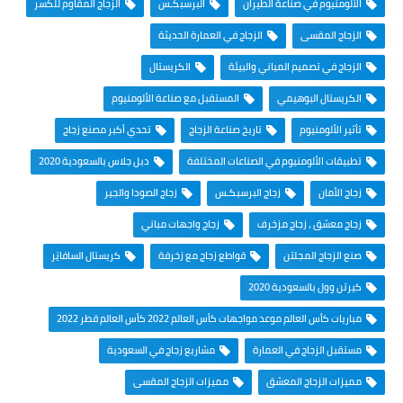
الألومنيوم في صناعة الطيران
البرسبكـس
الزجاج المقاوم للكسر
الزجاج المقسى
الزجاج في العمارة الحديثة
الزجاج في تصميم المباني والبيئة
الكريستال
الكريستال البوهيمي
المستقبل مع صناعة الألومنيوم
تأثير الألومنيوم
تاريخ صناعة الزجاج
تحدي أكبر مصنع زجاج
تطبيقات الألومنيوم في الصناعات المختلفة
دبل جلاس بالسعودية 2020
زجاج الأمان
زجاج البرسبكـس
زجاج الصودا والجير
زجاج معشق ، زجاج مزخرف
زجاج واجهات مباني
صنع الزجاج المجلتن
قواطع زجاج مع زخرفة
كريستال السافايَر
كيرتن وول بالسعودية 2020
مباريات كأس العالم موعد مواجهات كأس العالم 2022 كأس العالم قطر 2022
مستقبل الزجاج في العمارة
مشاريع زجاج في السعودية
مميزات الزجاج المعشق
مميزات الزجاج المقسى