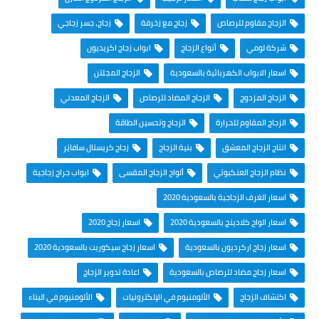
الزجاج مقاوم للرصاص
زجاج مع زخرفة
زجاج، جسر زجاجي
شركة لومي
أنواع الزجاج
ابواب زجاج اكريديون
اسعار الابواب الكهربائية بالسعودية
الزجاج المجلتن
الزجاج المزدوج
الزجاج المضاد للرصاص
الزجاج المعدني
الزجاج المقاوم للحرارة
الزجاج وتحسين الطاقة
انتاج الزجاج المعشق
بنية الزجاج
زجاج كريستال سافايَر
نظام الزجاج العنكبوتي
ألواح الزجاج المقسى
ابواب جراج زجاجية
اسعار الغرف الزجاجية بالسعودية 2020
اسعار الواح كلادينج بالسعودية 2020
اسعار زجاج 2020
اسعار زجاج اركرديون بالسعودية
اسعار زجاج سيكوريت بالسعودية 2020
اسعار زجاج مضاد للرصاص بالسعودية
اعادة تدوير الزجاج
اكتشاف الزجاج
الألومنيوم في الإلكترونيات
الألومنيوم في البناء