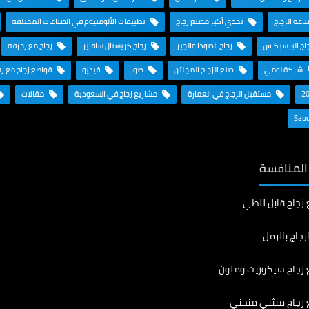
ناعة الزجاج
تحدي أكبر مصنع زجاج
تطبيقات الألومنيوم في الصناعات المختلفة
اج البرسبكـس
زجاج الصودا والجير
زجاج كريستال سافايَر
زجاج مع زخرفة
شركة لومي
صنع الزجاج المجلتن
صور
فيديو
قواطع زجاج مع ز
مستقبل الزجاج في العمارة
مشاريع زجاج في السعودية
مقالات
 المنافسة
 زجاج قابل للطي
زجاج بالرمل
 زجاج سيكوريت وملون
 زجاج منثني منحني