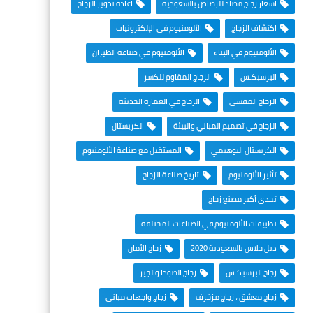
اسعار زجاج مضاد للرصاص بالسعودية
اعادة تدوير الزجاج
اكتشاف الزجاج
الألومنيوم في الإلكترونيات
الألومنيوم في البناء
الألومنيوم في صناعة الطيران
البرسبكـس
الزجاج المقاوم للكسر
الزجاج المقسى
الزجاج في العمارة الحديثة
الزجاج في تصميم المباني والبيئة
الكريستال
الكريستال البوهيمي
المستقبل مع صناعة الألومنيوم
تأثير الألومنيوم
تاريخ صناعة الزجاج
تحدي أكبر مصنع زجاج
تطبيقات الألومنيوم في الصناعات المختلفة
دبل جلاس بالسعودية 2020
زجاج الأمان
زجاج البرسبكـس
زجاج الصودا والجير
زجاج معشق ، زجاج مزخرف
زجاج واجهات مباني