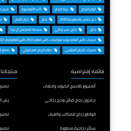
أنواع الزجاج
بنية الزجاج
تأثير الألومنيوم
تاريخ ص
دبل جلاس بالسعودية 2020
زجاج
زجاج الأمان
زج
زجاج،
زجاج، جسر زجاجي
سلسلة تعلم قبل أن تبدأ
مباريات كأس العالم موعد مواجهات كأس العالم 2022 كأس العالم قطر 2022
مميزات الزجاج المقسى
نظام الزجاج العنكبوتي
Saudi glass
قائمة إفتراضية
منتجاتنا
ألمنيوم كلادينج الكبوند واجهات
تصنيع
درابزون زجاج كبائن ودرج زجاجي
رش ال
قواطع زجاج للمكاتب والغرف
تصنيع
ستائر زجاجية منطوية
تصنيع