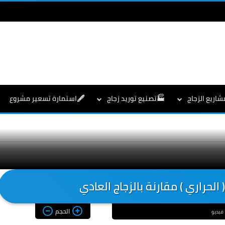
شاريع الزجاج
🏭تصنيع توريد زجاج
🖋️استمارة تسعير مشروع
الحراري ) مقارنة بالزجاج العادي
الحجم
فيديو