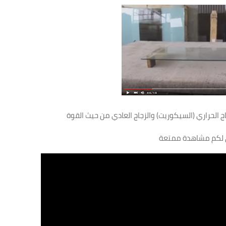
اج الحراري (السيكوريت) والزجاج العادي من حيث القوة
 لكم مشاهدة ممتعة