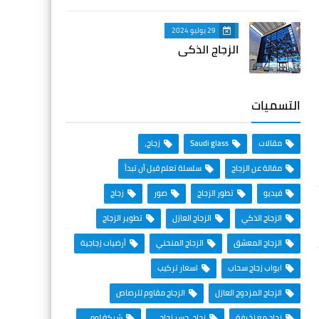
29 يوليو 2024
الزجاج الذكي
التسميات
مقالات
Saudi glass
زجاج،
مقالة عن الزجاج
سلسلة تعلم قبل أن تبدأ
فيديو
تطور الزجاج
صور
زجاج
الزجاج الذكي
الزجاج العازل
تطوير الزجاج
الزجاج المعشق
الزجاج المنحني
أرضيات زجاجية
ابواب زجاج سحاب
اسعار تركيب
الزجاج المزدوج العازل
الزجاج مقاوم للرصاص
زجاج مع زخرفة
زجاج، جسر زجاجي
شركة لومي