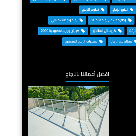
تطور الزجاج
تطوير الزجاج
زجاج معشق ، زجاج مزخرف
زجاج واجهات مباني
خرفة
كريستال السافايَر
كيرتن وول بالسعودية 2020
مقالة عن الزجاج
مميزات الزجاج المعشق
افضل أعمالنا بالزجاج