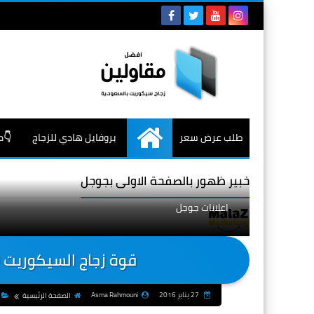
طلب عرض سعر
بروفايل هادي للزجاج
👇م
الرئيسية
خبير ظهور بالصفحة الاولى بجوجل
اعلانات جوجل
قوة زجاج السيكوريت ( 
27 يناير 2016
Asma Rahmouni
الصفحة الرئيسية