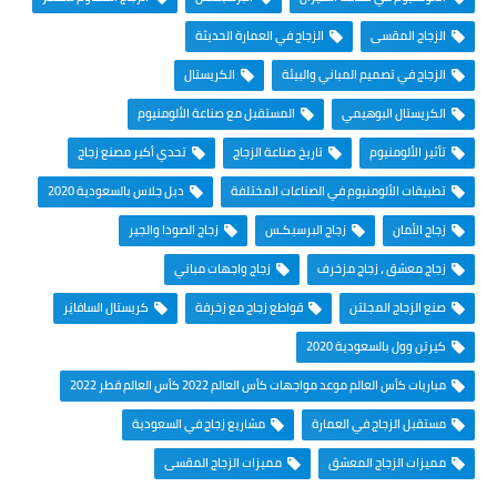
الزجاج المقسى
الزجاج في العمارة الحديثة
الزجاج في تصميم المباني والبيئة
الكريستال
الكريستال البوهيمي
المستقبل مع صناعة الألومنيوم
تأثير الألومنيوم
تاريخ صناعة الزجاج
تحدي أكبر مصنع زجاج
تطبيقات الألومنيوم في الصناعات المختلفة
دبل جلاس بالسعودية 2020
زجاج الأمان
زجاج البرسبكـس
زجاج الصودا والجير
زجاج معشق ، زجاج مزخرف
زجاج واجهات مباني
صنع الزجاج المجلتن
قواطع زجاج مع زخرفة
كريستال السافايَر
كيرتن وول بالسعودية 2020
مباريات كأس العالم موعد مواجهات كأس العالم 2022 كأس العالم قطر 2022
مستقبل الزجاج في العمارة
مشاريع زجاج في السعودية
مميزات الزجاج المعشق
مميزات الزجاج المقسى