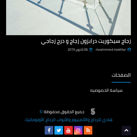
زجاج سيكوريت درابزون زجاج و درج زجاجي
moahmmed mokhtar
06 أكتوبر 2019
الصفحات
سياسة الخصوصيه
جميع الحقوق محفوظة
©
هادي للزجاج والألمنيوم والأبواب الزجاج الأوتوماتيك