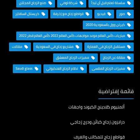
سلسلة تعلم قبل أن تبدأ
شركة لومي
صنع الزجاج المجلتن
صور
فيديو
قواطع زجاج مع زخرفة
كريستال السافايَر
كيرتن وول بالسعودية 2020
مباريات كأس العالم موعد مواجهات كأس العالم 2022 كأس العالم قطر 2022
مستقبل الزجاج في العمارة
مشاريع زجاج في السعودية
مقالات
مقالة عن الزجاج
مميزات الزجاج المعشق
مميزات الزجاج المقسى
نظام الزجاج العنكبوتي
Saudi glass
قائمة إفتراضية
ألمنيوم كلادينج الكبوند واجهات
درابزون زجاج كبائن ودرج زجاجي
قواطع زجاج للمكاتب والغرف