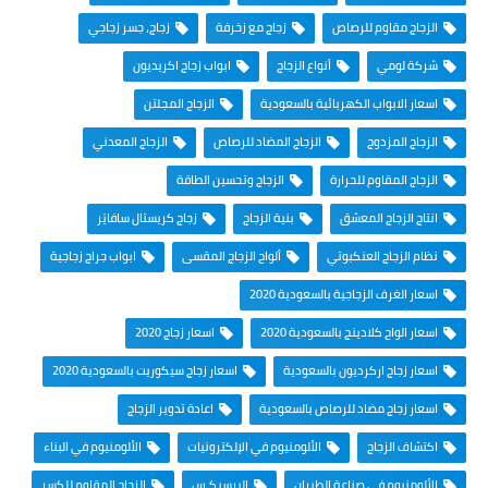
الزجاج مقاوم للرصاص
زجاج مع زخرفة
زجاج، جسر زجاجي
شركة لومي
أنواع الزجاج
ابواب زجاج اكريديون
اسعار الابواب الكهربائية بالسعودية
الزجاج المجلتن
الزجاج المزدوج
الزجاج المضاد للرصاص
الزجاج المعدني
الزجاج المقاوم للحرارة
الزجاج وتحسين الطاقة
انتاج الزجاج المعشق
بنية الزجاج
زجاج كريستال سافايَر
نظام الزجاج العنكبوتي
ألواح الزجاج المقسى
ابواب جراج زجاجية
اسعار الغرف الزجاجية بالسعودية 2020
اسعار الواح كلادينج بالسعودية 2020
اسعار زجاج 2020
اسعار زجاج اركرديون بالسعودية
اسعار زجاج سيكوريت بالسعودية 2020
اسعار زجاج مضاد للرصاص بالسعودية
اعادة تدوير الزجاج
اكتشاف الزجاج
الألومنيوم في الإلكترونيات
الألومنيوم في البناء
الألومنيوم في صناعة الطيران
البرسبكـس
الزجاج المقاوم للكسر