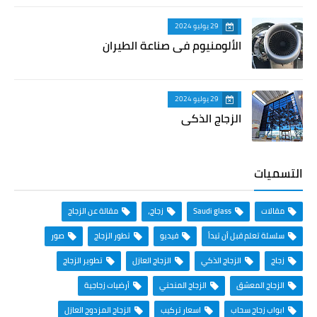
29 يوليو 2024
الألومنيوم في صناعة الطيران
29 يوليو 2024
الزجاج الذكي
التسميات
مقالات
Saudi glass
زجاج،
مقالة عن الزجاج
سلسلة تعلم قبل أن تبدأ
فيديو
تطور الزجاج
صور
زجاج
الزجاج الذكي
الزجاج العازل
تطوير الزجاج
الزجاج المعشق
الزجاج المنحني
أرضيات زجاجية
ابواب زجاج سحاب
اسعار تركيب
الزجاج المزدوج العازل