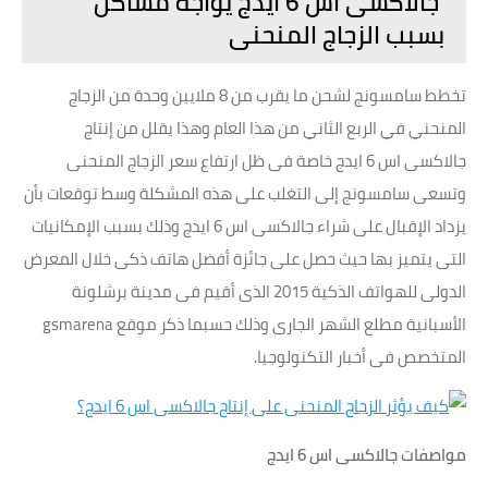
جالاكسى اس 6 ايدج يواجه مشاكل
بسبب الزجاج المنحنى
تخطط سامسونج لشحن ما يقرب من 8 ملايين وحدة من الزجاج
المنحني في الربع الثاني من هذا العام وهذا يقلل من إنتاج
جالاكسى اس 6 ايدج خاصة فى ظل ارتفاع سعر الزجاج المنحنى
وتسعى سامسونج إلى التغلب على هذه المشكلة وسط توقعات بأن
يزداد الإقبال على شراء جالاكسى اس 6 ايدج وذلك بسبب الإمكانيات
التى يتميز بها حيث حصل على جائزة أفضل هاتف ذكى خلال المعرض
الدولى للهواتف الذكية 2015 الذى أقيم فى مدينة برشلونة
الأسبانية مطلع الشهر الجارى وذلك حسبما ذكر موقع gsmarena
المتخصص فى أخبار التكنولوجيا.
مواصفات جالاكسى اس 6 ايدج