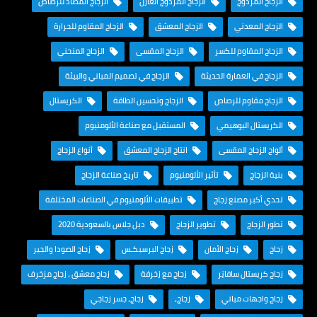
الزجاج المزدوج
الزجاج المزدوج العازل
الزجاج المضاد للرصاص
الزجاج المعدني
الزجاج المعشق
الزجاج المقاوم للحرارة
الزجاج المقاوم للكسر
الزجاج المقسى
الزجاج المنحني
الزجاج في العمارة الحديثة
الزجاج في تصميم المباني والبيئة
الزجاج مقاوم للرصاص
الزجاج وتحسين الطاقة
الكريستال
الكريستال البوهيمي
المستقبل مع صناعة الألومنيوم
ألواح الزجاج المقسى
انتاج الزجاج المعشق
أنواع الزجاج
بنية الزجاج
تأثير الألومنيوم
تاريخ صناعة الزجاج
تحدي أكبر مصنع زجاج
تطبيقات الألومنيوم في الصناعات المختلفة
تطور الزجاج
تطوير الزجاج
دبل جلاس بالسعودية 2020
زجاج
زجاج الأمان
زجاج البرسبكـس
زجاج الصودا والجير
زجاج كريستال سافايَر
زجاج مع زخرفة
زجاج معشق ، زجاج مزخرف
زجاج واجهات مباني
زجاج،
زجاج، جسر زجاجي