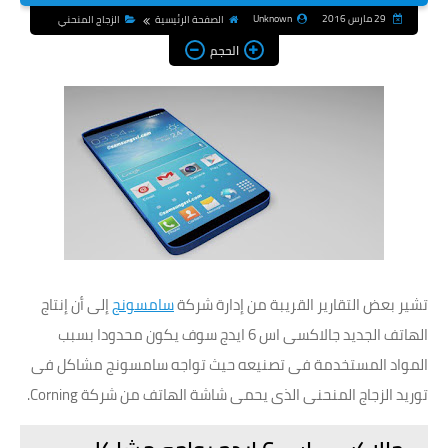
29 مارس 2016
Unknown
الصفحة الرئيسية
الزجاج المنحني
الحجم
تشير بعض التقارير القريبة من إدارة شركة
سامسونج
إلى أن إنتاج
الهاتف الجديد جالاكسى اس 6 ايدج سوف يكون محدودا بسبب
المواد المستخدمة فى تصنيعه حيث تواجه سامسونج مشاكل فى
توريد الزجاج المنحنى الذى يحمى شاشة الهاتف من شركة Corning.