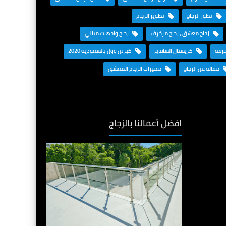
تطور الزجاج
تطوير الزجاج
زجاج معشق ، زجاج مزخرف
زجاج واجهات مباني
خرفة
كريستال السافايَر
كيرتن وول بالسعودية 2020
مقالة عن الزجاج
مميزات الزجاج المعشق
افضل أعمالنا بالزجاج