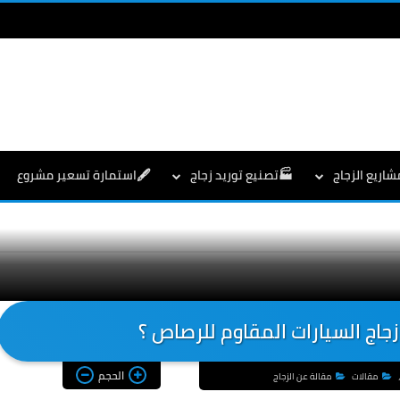
شاريع الزجاج
🏭تصنيع توريد زجاج
🖋️استمارة تسعير مشروع
اج السيارات المقاوم للرصاص ؟
الحجم
مقالات
مقالة عن الزجاج