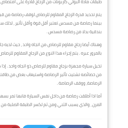
طبقات مادة البولي كاربونات من الزجاج قادرة على امتصاص 
يتم تحديد قدرة الزجاج المقاوم للرصاص لوقف رصاصة من قبل
بينما رصاصة من مسدس تعتبر أقل قوة وأقل تأثير ، لذلك 
بندقية بدلا من رصاصة مسدس .
وهناك أيضا زجاج مقاوم للرصاص من اتجاه واحد ، حيث لديه ج
بالمرور عبره . يتم إجراء هذا النوع من الزجاج المقاوم لل
تخيل سيارة مجهزة بزجاج مقاوم للرصاص ذو اتجاه واحد . إذا كا
من خصائصه تشتيت تأثير الرصاصة واستيعاب بعض من طاقته
الرصاصة، ووقف الرصاصة .
أما اذا أطلقت رصاصة من داخل نفس السيارة فانها تمر بسهو
المرن ، والذي يسبب الثني ومن ثم لكسر الطبقة الصلبة من ا