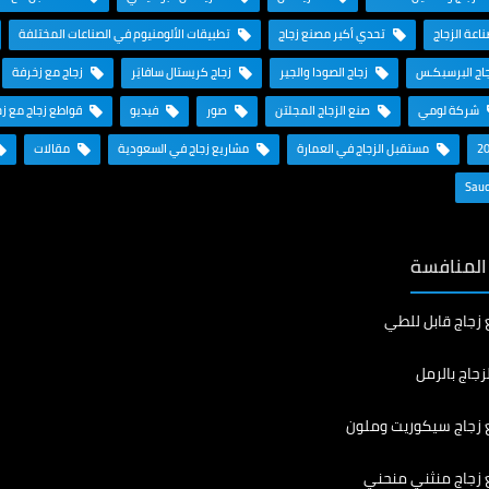
ناعة الزجاج
تحدي أكبر مصنع زجاج
تطبيقات الألومنيوم في الصناعات المختلفة
اج البرسبكـس
زجاج الصودا والجير
زجاج كريستال سافايَر
زجاج مع زخرفة
شركة لومي
صنع الزجاج المجلتن
صور
فيديو
قواطع زجاج مع ز
مستقبل الزجاج في العمارة
مشاريع زجاج في السعودية
مقالات
 المنافسة
 زجاج قابل للطي
زجاج بالرمل
 زجاج سيكوريت وملون
 زجاج منثني منحني