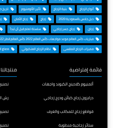
أنواع الزجاج
بنية الزجاج
تأثير الألومنيوم
تاريخ ص
دبل جلاس بالسعودية 2020
زجاج
زجاج الأمان
زج
زجاج،
زجاج، جسر زجاجي
سلسلة تعلم قبل أن تبدأ
مباريات كأس العالم موعد مواجهات كأس العالم 2022 كأس العالم قطر 2022
مميزات الزجاج المقسى
نظام الزجاج العنكبوتي
Saudi glass
قائمة إفتراضية
منتجاتنا
ألمنيوم كلادينج الكبوند واجهات
تصنيع
درابزون زجاج كبائن ودرج زجاجي
رش ال
قواطع زجاج للمكاتب والغرف
تصنيع
ستائر زجاجية منطوية
تصنيع