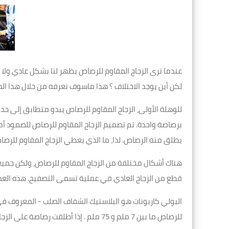
عندما نرى الزجاج المقاوم للرصاص يظهر لنا بشكل عادي ولا 
لكن أين يوجد الاختلاف ؟ هذا ماسوف نعرفه من خلال هدا ال
للوهلة الأولى، الزجاج المقاوم للرصاص يبدو متطابق إلى حد
برصاصة واحدة. تم تصميم الزجاج المقاوم للرصاص للصمود أما
يطلق منه الرصاص. لذا، ما الذي يعطي الزجاج المقاوم للر
هناك أشكال مختلفة من الزجاج المقاوم للرصاص، ولكن جمي
قطع من الزجاج العادي في عملية تسمى التصفيح. هذه العملية
البولي كاربونات هو البلاستيك الشفاف الصلب - المعروف في كث
للرصاص ما بين 7 ملم و 75 ملم . إذا أطلق