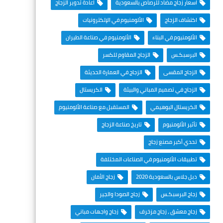
اسعار زجاج مضاد للرصاص بالسعودية
اعادة تدوير الزجاج
اكتشاف الزجاج
الألومنيوم في الإلكترونيات
الألومنيوم في البناء
الألومنيوم في صناعة الطيران
البرسبكـس
الزجاج المقاوم للكسر
الزجاج المقسى
الزجاج في العمارة الحديثة
الزجاج في تصميم المباني والبيئة
الكريستال
الكريستال البوهيمي
المستقبل مع صناعة الألومنيوم
تأثير الألومنيوم
تاريخ صناعة الزجاج
تحدي أكبر مصنع زجاج
تطبيقات الألومنيوم في الصناعات المختلفة
دبل جلاس بالسعودية 2020
زجاج الأمان
زجاج البرسبكـس
زجاج الصودا والجير
زجاج معشق ، زجاج مزخرف
زجاج واجهات مباني