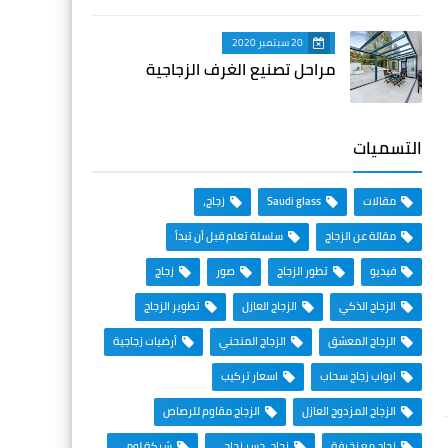
20 سبتمبر 2020
مراحل تصنيع الغرف الزجاجية
التسميات
مقالات
Saudi glass
زجاج،
مقالة عن الزجاج
سلسلة تعلم قبل أن تبدأ
فيديو
تطور الزجاج
صور
زجاج
الزجاج الذكي
الزجاج العازل
تطوير الزجاج
الزجاج المعشق
الزجاج المنحني
أرضيات زجاجية
ابواب زجاج سحاب
اسعار تركيب
الزجاج المزدوج العازل
الزجاج مقاوم للرصاص
زجاج مع زخرفة
زجاج، جسر زجاجي
شركة لومي