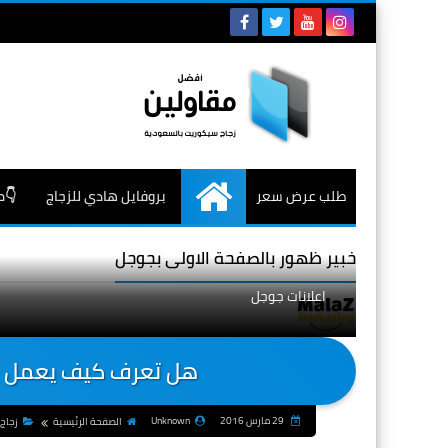
طلب عرض سعر
بروفايل هادي للزجاج
👇م
الرئيسية
خبير ظهور بالصفحة الاولى بجوجل
اعلانات جوجل
هل تعرف كيف يعمل زج
29 مارس 2016
Unknown
الصفحة الرئيسية
زجاج،