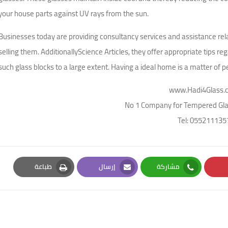
your house parts against UV rays from the sun.
Businesses today are providing consultancy services and assistance rela
selling them. AdditionallyScience Articles, they offer appropriate tips r
such glass blocks to a large extent. Having a ideal home is a matter of pe
www.Hadi4Glass.
No 1 Company for Tempered Glas
Tel: 055211135
مشاركة
إرسال
طباعة
Print
Email
Whatsapp
Pi