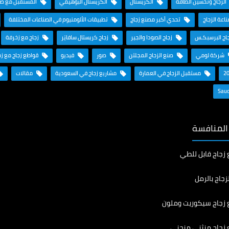
الزجاج وتحسين الطاقة
الكريستال
الكريستال البوهيمي
المستقبل مع صنا
ناعة الزجاج
تحدي أكبر مصنع زجاج
تطبيقات الألومنيوم في الصناعات المختلفة
اج البرسبكـس
زجاج الصودا والجير
زجاج كريستال سافايَر
زجاج مع زخرفة
شركة لومي
صنع الزجاج المجلتن
صور
فيديو
قواطع زجاج مع ز
مستقبل الزجاج في العمارة
مشاريع زجاج في السعودية
مقالات
 المنافسة
 زجاج قابل للطي
زجاج بالرمل
 زجاج سيكوريت وملون
 زجاج منثني منحني