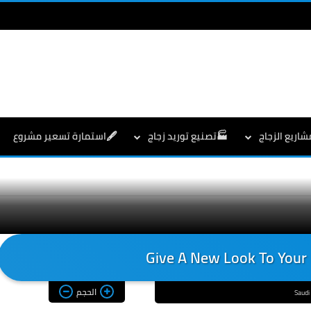
شاريع الزجاج
🏭تصنيع توريد زجاج
🖋️استمارة تسعير مشروع
Give A New Look To Your 
الحجم
Saudi