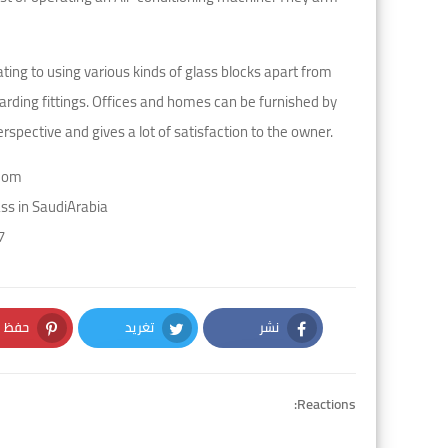
ting to using various kinds of glass blocks apart from
egarding fittings. Offices and homes can be furnished by
rspective and gives a lot of satisfaction to the owner.
com
s in SaudiArabia
7
نشر
تغريد
حفظ
nterest
Twitter
Facebook
Reactions: