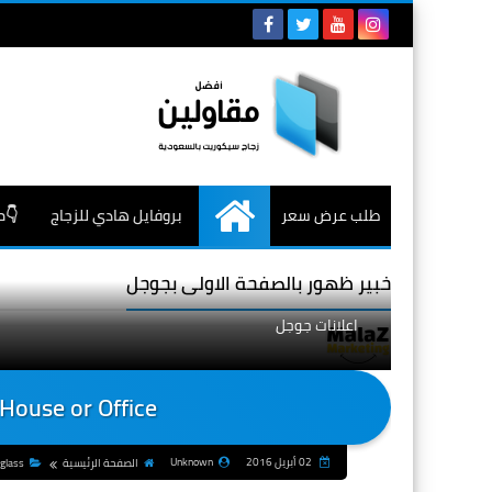
طلب عرض سعر
بروفايل هادي للزجاج
👇م
الرئيسية
خبير ظهور بالصفحة الاولى بجوجل
اعلانات جوجل
House or Office
02 أبريل 2016
Unknown
الصفحة الرئيسية
 glass