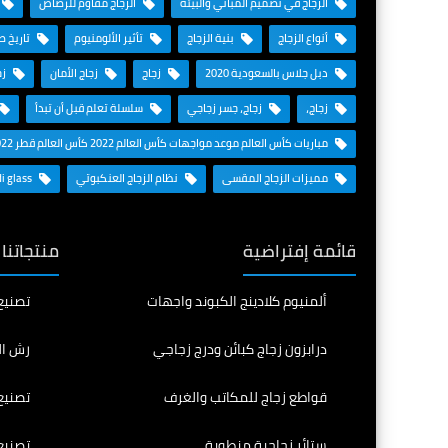
الزجاج في تصميم المباني والبيئة
الزجاج مقاوم للرصاص
أنواع الزجاج
بنية الزجاج
تأثير الألومنيوم
تاريخ ص
دبل جلاس بالسعودية 2020
زجاج
زجاج الأمان
زج
زجاج،
زجاج، جسر زجاجي
سلسلة تعلم قبل أن تبدأ
مباريات كأس العالم موعد مواجهات كأس العالم 2022 كأس العالم قطر 2022
مميزات الزجاج المقسى
نظام الزجاج العنكبوتي
Saudi glass
قائمة إفتراضية
منتجاتنا
ألمنيوم كلادينج الكبوند واجهات
تصنيع
درابزون زجاج كبائن ودرج زجاجي
رش ال
قواطع زجاج للمكاتب والغرف
تصنيع
ستائر زجاجية منطوية
تصنيع