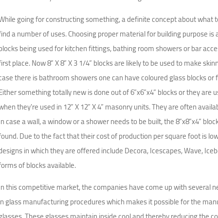
While going for constructing something, a definite concept about what to 
find a number of uses. Choosing proper material for building purpose is a
blocks being used for kitchen fittings, bathing room showers or bar acc
first place. Now 8” X 8” X 3 1/4” blocks are likely to be used to make ski
case there is bathroom showers one can have coloured glass blocks or fr
Either something totally new is done out of 6”x6”x4” blocks or they are u
when they're used in 12” X 12” X 4” masonry units. They are often availab
In case a wall, a window or a shower needs to be built, the 8”x8”x4” bloc
found. Due to the fact that their cost of production per square foot is lo
designs in which they are offered include Decora, Icescapes, Wave, Iceb
forms of blocks available.
In this competitive market, the companies have come up with several 
in glass manufacturing procedures which makes it possible for the manu
glasses. These glasses maintain inside cool and thereby reducing the c