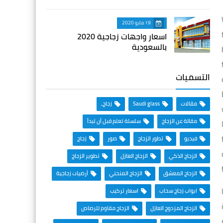
19 مايو 2020
اسعار واجهات زجاجية 2020
بالسعودية
التسميات
مقالات
Saudi glass
زجاج،
مقالة عن الزجاج
سلسلة تعلم قبل أن تبدأ
فيديو
تطور الزجاج
صور
زجاج
الزجاج الذكي
الزجاج العازل
تطوير الزجاج
الزجاج المعشق
الزجاج المنحني
أرضيات زجاجية
ابواب زجاج سحاب
اسعار تركيب
الزجاج المزدوج العازل
الزجاج مقاوم للرصاص