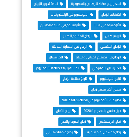
اسعار زجاج مضاد للرصاص بالسعودية
اعادة تدوير الزجاج
اكتشاف الزجاج
الألومنيوم في الإلكترونيات
الألومنيوم في البناء
الألومنيوم في صناعة الطيران
البرسبكـس
الزجاج المقاوم للكسر
الزجاج المقسى
الزجاج في العمارة الحديثة
الزجاج في تصميم المباني والبيئة
الكريستال
الكريستال البوهيمي
المستقبل مع صناعة الألومنيوم
تأثير الألومنيوم
تاريخ صناعة الزجاج
تحدي أكبر مصنع زجاج
تطبيقات الألومنيوم في الصناعات المختلفة
دبل جلاس بالسعودية 2020
زجاج الأمان
زجاج البرسبكـس
زجاج الصودا والجير
زجاج معشق ، زجاج مزخرف
زجاج واجهات مباني