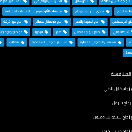
الزجاج وتحسين الطاقة
الكريستال
الكريستال البوهيمي
المستقبل مع صنا
ناعة الزجاج
تحدي أكبر مصنع زجاج
تطبيقات الألومنيوم في الصناعات المختلفة
اج البرسبكـس
زجاج الصودا والجير
زجاج كريستال سافايَر
زجاج مع زخرفة
شركة لومي
صنع الزجاج المجلتن
صور
فيديو
قواطع زجاج مع ز
مستقبل الزجاج في العمارة
مشاريع زجاج في السعودية
مقالات
 المنافسة
 زجاج قابل للطي
زجاج بالرمل
 زجاج سيكوريت وملون
 زجاج منثني منحني