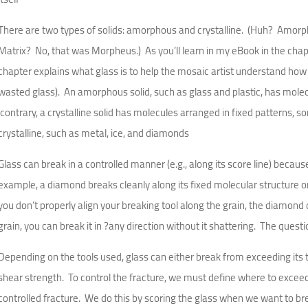
There are two types of solids: amorphous and crystalline.
(Huh?
Amorp
Matrix?
No, that was Morpheus.)
As you’ll learn in my eBook in the cha
chapter explains what glass is to help the mosaic artist understand how
wasted glass).
An amorphous solid, such as glass and plastic, has molec
contrary, a crystalline solid has molecules arranged in fixed patterns, s
crystalline, such as metal, ice, and diamonds
Glass can break in a controlled manner (e.g., along its score line) becaus
example, a diamond breaks cleanly along its fixed molecular structure
you don’t properly align your breaking tool along the grain, the diamond 
grain, you can break it in ?any direction without it shattering.
The questi
Depending on the tools used, glass can either break from exceeding its 
shear strength.
To control the fracture, we must define where to exceed 
controlled fracture.
We do this by scoring the glass when we want to break