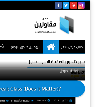
طلب عرض سعر
بروفايل هادي للزجاج
👇م
الرئيسية
خبير ظهور بالصفحة الاولى بجوجل
اعلانات جوجل
?Glass Mosaic Tile Art: Do We Cut or Break Glass (Does it Matter)
02 أبريل 2016
Unknown
الصفحة الرئيسية
 glass