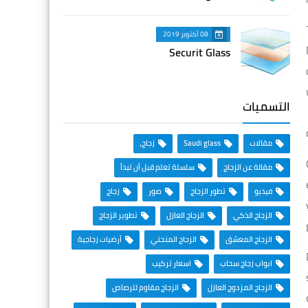
08 أكتوبر 2019
Securit Glass
التسميات
مقالات
Saudi glass
زجاج،
مقالة عن الزجاج
سلسلة تعلم قبل أن تبدأ
فيديو
تطور الزجاج
صور
زجاج
الزجاج الذكي
الزجاج العازل
تطوير الزجاج
الزجاج المعشق
الزجاج المنحني
أرضيات زجاجية
ابواب زجاج سحاب
اسعار تركيب
الزجاج المزدوج العازل
الزجاج مقاوم للرصاص