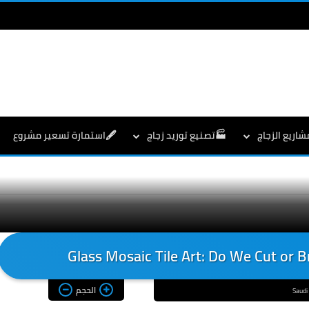
شاريع الزجاج
🏭تصنيع توريد زجاج
🖋️استمارة تسعير مشروع
الحجم
Saudi