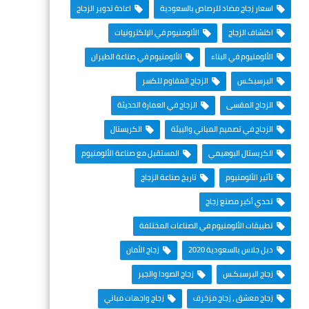
اسعار زجاج مضاد للرصاص بالسعودية
اعادة تدوير الزجاج
اكتشاف الزجاج
الألومنيوم في الإلكترونيات
الألومنيوم في البناء
الألومنيوم في صناعة الطيران
البرسبكـس
الزجاج المقاوم للكسر
الزجاج المقسى
الزجاج في العمارة الحديثة
الزجاج في تصميم المباني والبيئة
الكريستال
الكريستال البوهيمي
المستقبل مع صناعة الألومنيوم
تأثير الألومنيوم
تاريخ صناعة الزجاج
تحدي أكبر مصنع زجاج
تطبيقات الألومنيوم في الصناعات المختلفة
دبل جلاس بالسعودية 2020
زجاج الأمان
زجاج البرسبكـس
زجاج الصودا والجير
زجاج معشق ، زجاج مزخرف
زجاج واجهات مباني