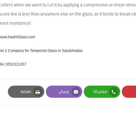
cutters when we want to cut it by applying a compressive or shear stres
score line is less than anywhere else on the glass, so it tends to break cle
least resistance)
www.Hadi4Glass.com
No 1 Company for Tempered Glass in SaudiArabia
Tel: 0552111357
مشاركة
إرسال
طباعة
Print
Email
Whatsapp
Pi