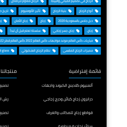
الزجاج في تصميم المباني والبيئة
الزجاج مقاوم للرصاص
أنواع الزجاج
بنية الزجاج
تأثير الألومنيوم
تاريخ ص
دبل جلاس بالسعودية 2020
زجاج
زجاج الأمان
زج
زجاج،
زجاج، جسر زجاجي
سلسلة تعلم قبل أن تبدأ
مباريات كأس العالم موعد مواجهات كأس العالم 2022 كأس العالم قطر 2022
مميزات الزجاج المقسى
نظام الزجاج العنكبوتي
Saudi glass
قائمة إفتراضية
منتجاتنا
ألمنيوم كلادينج الكبوند واجهات
تصنيع
درابزون زجاج كبائن ودرج زجاجي
رش ال
قواطع زجاج للمكاتب والغرف
تصنيع
ستائر زجاجية منطوية
تصنيع