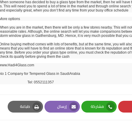
When someone has decided to buy a glass type from the market, then he will have to
is. This will need you to spend a lot of time in the market and through online search 
and especially great, when you don’t find any time from your busy office schedule
More options
When you are in the market, then there will be only a few stores nearby. This will 
reasonable rates. Although, the online search will let you make comparisons betwee
storm window glass in Gaithersburg, MD. Hence, it is very much possible that you c
Online buying method comes with lots of benefits, but at the same time, you will also
means that you will have to find an online store that is known for its reputation and
any time. Before you order your glass type online, you must check the reputation of 
check its quality before giving them the cash
www.Hadi4Glass.com
No 1 Company for Tempered Glass in SaudiArabia
Tel: 0552111357
مشاركة
إرسال
طباعة
Print
Email
Whatsapp
Pi