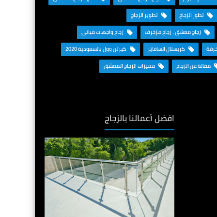
تطور الزجاج
تطوير الزجاج
زجاج معشق ، زجاج مزخرف
زجاج واجهات مباني
خرفة
كريستال السافايَر
كيرتن وول بالسعودية 2020
مقالة عن الزجاج
مميزات الزجاج المعشق
افضل أعمالنا بالزجاج