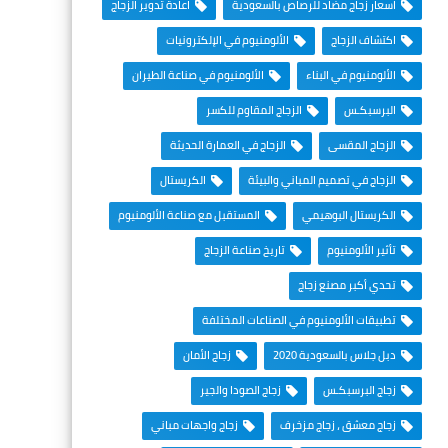
اسعار زجاج مضاد للرصاص بالسعودية
اعادة تدوير الزجاج
اكتشاف الزجاج
الألومنيوم في الإلكترونيات
الألومنيوم في البناء
الألومنيوم في صناعة الطيران
البرسبكـس
الزجاج المقاوم للكسر
الزجاج المقسى
الزجاج في العمارة الحديثة
الزجاج في تصميم المباني والبيئة
الكريستال
الكريستال البوهيمي
المستقبل مع صناعة الألومنيوم
تأثير الألومنيوم
تاريخ صناعة الزجاج
تحدي أكبر مصنع زجاج
تطبيقات الألومنيوم في الصناعات المختلفة
دبل جلاس بالسعودية 2020
زجاج الأمان
زجاج البرسبكـس
زجاج الصودا والجير
زجاج معشق ، زجاج مزخرف
زجاج واجهات مباني