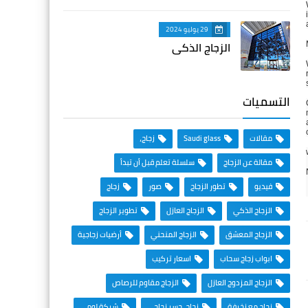
29 يوليو 2024
الزجاج الذكي
التسميات
مقالات
Saudi glass
زجاج،
مقالة عن الزجاج
سلسلة تعلم قبل أن تبدأ
فيديو
تطور الزجاج
صور
زجاج
الزجاج الذكي
الزجاج العازل
تطوير الزجاج
الزجاج المعشق
الزجاج المنحني
أرضيات زجاجية
ابواب زجاج سحاب
اسعار تركيب
الزجاج المزدوج العازل
الزجاج مقاوم للرصاص
زجاج مع زخرفة
زجاج، جسر زجاجي
شركة لومي