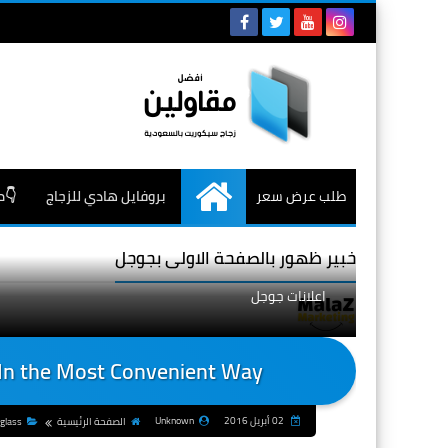
طلب عرض سعر
بروفايل هادي للزجاج
👇م
الرئيسية
خبير ظهور بالصفحة الاولى بجوجل
اعلانات جوجل
 In the Most Convenient Way
02 أبريل 2016
Unknown
الصفحة الرئيسية
 glass