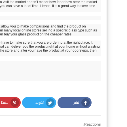
 visit the market doesn’t matter how far or how near the market
you can save a lot of time. Hence, it is a great way to save time
not allow you to make comparisons and find the product on
n many local online stores selling a specific glass type such as
an buy your glass product on the cheaper rates
 have to make sure that you are ordering at the right place. It
 that can deliver you the product right at your home without wasting
the store and after you have the product at your doorsteps
, then
نشر
تغريد
حفظ
nterest
Twitter
Facebook
Reactions: