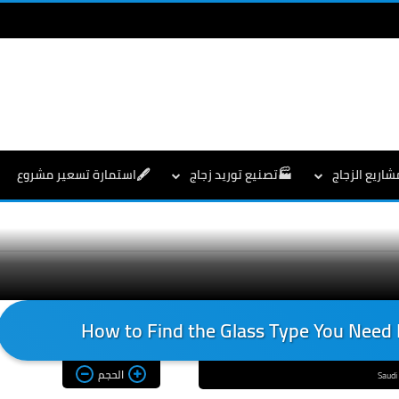
شاريع الزجاج
🏭تصنيع توريد زجاج
🖋️استمارة تسعير مشروع
How to Find the Glass Type You Need
الحجم
Saudi