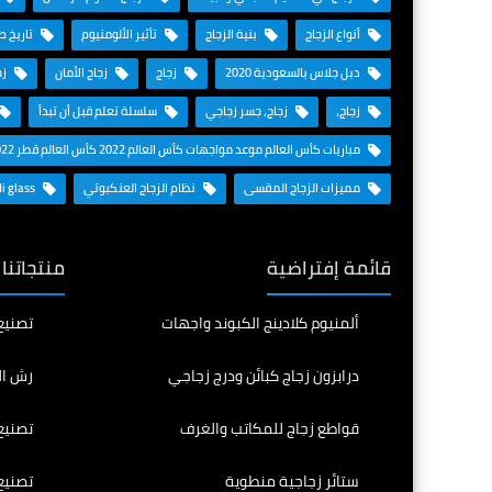
أنواع الزجاج
بنية الزجاج
تأثير الألومنيوم
تاريخ ص
دبل جلاس بالسعودية 2020
زجاج
زجاج الأمان
زج
زجاج،
زجاج، جسر زجاجي
سلسلة تعلم قبل أن تبدأ
مباريات كأس العالم موعد مواجهات كأس العالم 2022 كأس العالم قطر 2022
مميزات الزجاج المقسى
نظام الزجاج العنكبوتي
Saudi glass
قائمة إفتراضية
منتجاتنا
ألمنيوم كلادينج الكبوند واجهات
تصنيع
درابزون زجاج كبائن ودرج زجاجي
رش ال
قواطع زجاج للمكاتب والغرف
تصنيع
ستائر زجاجية منطوية
تصنيع