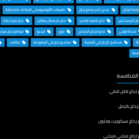
ناعة الزجاج
تحدي أكبر مصنع زجاج
تطبيقات الألومنيوم في الصناعات المختلفة
اج البرسبكـس
زجاج الصودا والجير
زجاج كريستال سافايَر
زجاج مع زخرفة
شركة لومي
صنع الزجاج المجلتن
صور
فيديو
قواطع زجاج مع ز
مستقبل الزجاج في العمارة
مشاريع زجاج في السعودية
مقالات
 المنافسة
 زجاج قابل للطي
زجاج بالرمل
 زجاج سيكوريت وملون
 زجاج منثني منحني