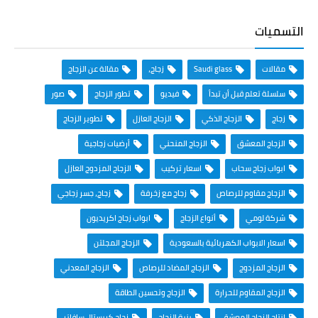
التسميات
مقالات
Saudi glass
زجاج،
مقالة عن الزجاج
سلسلة تعلم قبل أن تبدأ
فيديو
تطور الزجاج
صور
زجاج
الزجاج الذكي
الزجاج العازل
تطوير الزجاج
الزجاج المعشق
الزجاج المنحني
أرضيات زجاجية
ابواب زجاج سحاب
اسعار تركيب
الزجاج المزدوج العازل
الزجاج مقاوم للرصاص
زجاج مع زخرفة
زجاج، جسر زجاجي
شركة لومي
أنواع الزجاج
ابواب زجاج اكريديون
اسعار الابواب الكهربائية بالسعودية
الزجاج المجلتن
الزجاج المزدوج
الزجاج المضاد للرصاص
الزجاج المعدني
الزجاج المقاوم للحرارة
الزجاج وتحسين الطاقة
انتاج الزجاج المعشق
بنية الزجاج
زجاج كريستال سافايَر