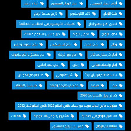
ألواح الزجاج المقسى
انتاج الزجاج المعشق
أنواع الزجاج
بنية الزجاج
تأثير الألومنيوم
تاريخ صناعة الزجاج
تحدي أكبر مصنع زجاج
تطبيقات الألومنيوم في الصناعات المختلفة
تطور الزجاج
تطوير الزجاج
دبل جلاس بالسعودية 2020
زجاج
زجاج الأمان
زجاج البرسبكـس
زجاج الصودا والجير
زجاج كريستال سافايَر
زجاج مع زخرفة
زجاج معشق ، زجاج مزخرف
زجاج واجهات مباني
زجاج،
زجاج، جسر زجاجي
سلسلة تعلم قبل أن تبدأ
شركة لومي
صنع الزجاج المجلتن
صور
فيديو
قواطع زجاج مع زخرفة
كريستال السافايَر
كيرتن وول بالسعودية 2020
مباريات كأس العالم موعد مواجهات كأس العالم 2022 كأس العالم قطر 2022
مستقبل الزجاج في العمارة
مشاريع زجاج في السعودية
مقالات
مقالة عن الزجاج
مميزات الزجاج المعشق