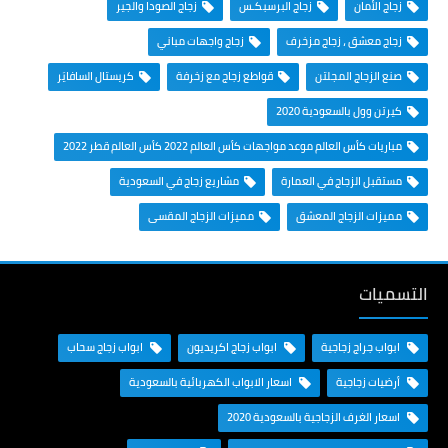
زجاج الأمان
زجاج البرسبكـس
زجاج الصودا والجير
زجاج معشق ، زجاج مزخرف
زجاج واجهات مباني
صنع الزجاج المجلتن
قواطع زجاج مع زخرفة
كريستال السافايَر
كيرتن وول بالسعودية 2020
مباريات كأس العالم موعد مواجهات كأس العالم 2022 كأس العالم قطر 2022
مستقبل الزجاج في العمارة
مشاريع زجاج في السعودية
مميزات الزجاج المعشق
مميزات الزجاج المقسى
التسميات
ابواب جراج زجاجية
ابواب زجاج اكريديون
ابواب زجاج سحاب
أرضيات زجاجية
اسعار الابواب الكهربائية بالسعودية
اسعار الغرف الزجاجية بالسعودية 2020