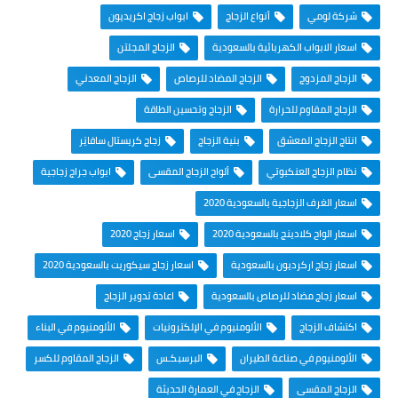
شركة لومي
أنواع الزجاج
ابواب زجاج اكريديون
اسعار الابواب الكهربائية بالسعودية
الزجاج المجلتن
الزجاج المزدوج
الزجاج المضاد للرصاص
الزجاج المعدني
الزجاج المقاوم للحرارة
الزجاج وتحسين الطاقة
انتاج الزجاج المعشق
بنية الزجاج
زجاج كريستال سافايَر
نظام الزجاج العنكبوتي
ألواح الزجاج المقسى
ابواب جراج زجاجية
اسعار الغرف الزجاجية بالسعودية 2020
اسعار الواح كلادينج بالسعودية 2020
اسعار زجاج 2020
اسعار زجاج اركرديون بالسعودية
اسعار زجاج سيكوريت بالسعودية 2020
اسعار زجاج مضاد للرصاص بالسعودية
اعادة تدوير الزجاج
اكتشاف الزجاج
الألومنيوم في الإلكترونيات
الألومنيوم في البناء
الألومنيوم في صناعة الطيران
البرسبكـس
الزجاج المقاوم للكسر
الزجاج المقسى
الزجاج في العمارة الحديثة