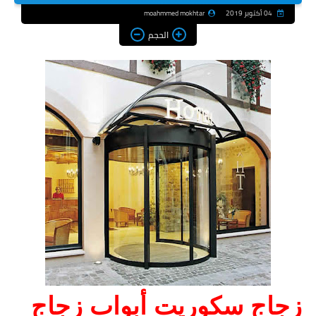
04 أكتوبر 2019
moahmmed mokhtar
الحجم
زجاج سكوريت أبواب زجاج