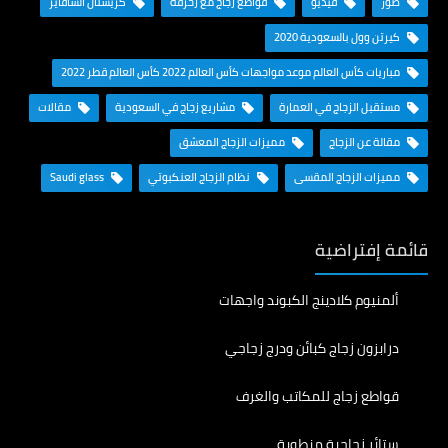
صور
فيديو
قواطع زجاج مع زخرفة
كريستال السافايَر
كيرتن وول بالسعودية 2020
مباريات كأس العالم موعد مواجهات كأس العالم 2022 كأس العالم قطر 2022
مستقبل الزجاج في العمارة
مشاريع زجاج في السعودية
مقالات
مقالة عن الزجاج
مميزات الزجاج المعشق
مميزات الزجاج المقسى
نظام الزجاج العنكبوتي
Saudi glass
قائمة إفتراضية
ألمنيوم كلادينج الكبوند واجهات
درابزون زجاج كبائن ودرج زجاجي
قواطع زجاج للمكاتب والغرف
ستائر زجاجية منطوية