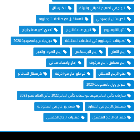
الزجاج في تصميم المباني والبيئة
الكريستال
الكريستال البوهيمي
المستقبل مع صناعة الألومنيوم
تأثير الألومنيوم
تاريخ صناعة الزجاج
تحدي أكبر مصنع زجاج
تطبيقات الألومنيوم في الصناعات المختلفة
دبل جلاس بالسعودية 2020
زجاج الأمان
زجاج البرسبكـس
زجاج الصودا والجير
زجاج معشق ، زجاج مزخرف
زجاج واجهات مباني
صنع الزجاج المجلتن
قواطع زجاج مع زخرفة
كريستال السافايَر
كيرتن وول بالسعودية 2020
مباريات كأس العالم موعد مواجهات كأس العالم 2022 كأس العالم قطر 2022
مستقبل الزجاج في العمارة
مشاريع زجاج في السعودية
مميزات الزجاج المعشق
مميزات الزجاج المقسى