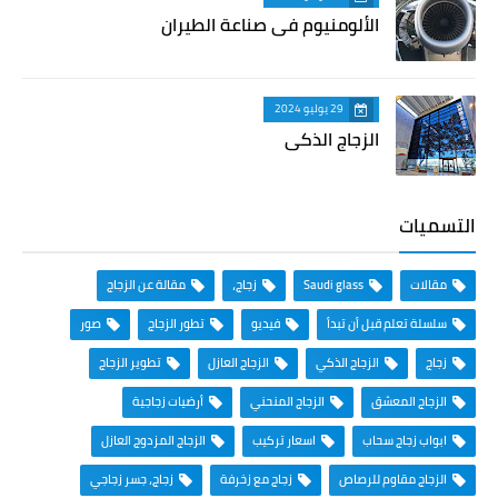
الألومنيوم في صناعة الطيران
29 يوليو 2024
الزجاج الذكي
التسميات
مقالات
Saudi glass
زجاج،
مقالة عن الزجاج
سلسلة تعلم قبل أن تبدأ
فيديو
تطور الزجاج
صور
زجاج
الزجاج الذكي
الزجاج العازل
تطوير الزجاج
الزجاج المعشق
الزجاج المنحني
أرضيات زجاجية
ابواب زجاج سحاب
اسعار تركيب
الزجاج المزدوج العازل
الزجاج مقاوم للرصاص
زجاج مع زخرفة
زجاج، جسر زجاجي