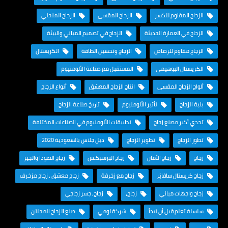
الزجاج المقاوم للكسر
الزجاج المقسى
الزجاج المنحني
الزجاج في العمارة الحديثة
الزجاج في تصميم المباني والبيئة
الزجاج مقاوم للرصاص
الزجاج وتحسين الطاقة
الكريستال
الكريستال البوهيمي
المستقبل مع صناعة الألومنيوم
ألواح الزجاج المقسى
انتاج الزجاج المعشق
أنواع الزجاج
بنية الزجاج
تأثير الألومنيوم
تاريخ صناعة الزجاج
تحدي أكبر مصنع زجاج
تطبيقات الألومنيوم في الصناعات المختلفة
تطور الزجاج
تطوير الزجاج
دبل جلاس بالسعودية 2020
زجاج
زجاج الأمان
زجاج البرسبكـس
زجاج الصودا والجير
زجاج كريستال سافايَر
زجاج مع زخرفة
زجاج معشق ، زجاج مزخرف
زجاج واجهات مباني
زجاج،
زجاج، جسر زجاجي
سلسلة تعلم قبل أن تبدأ
شركة لومي
صنع الزجاج المجلتن